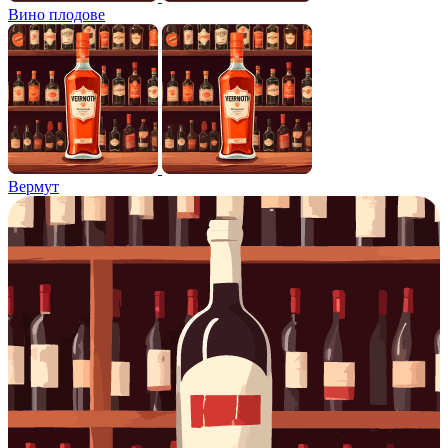
Вино плодове
Вермут