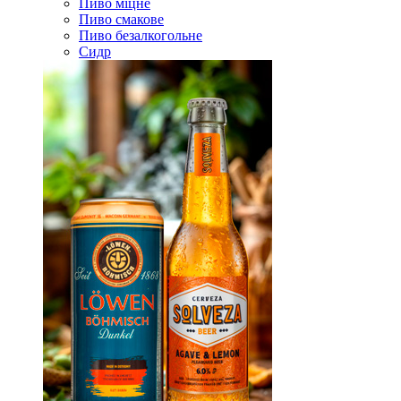
Пиво міцне
Пиво смакове
Пиво безалкогольне
Сидр