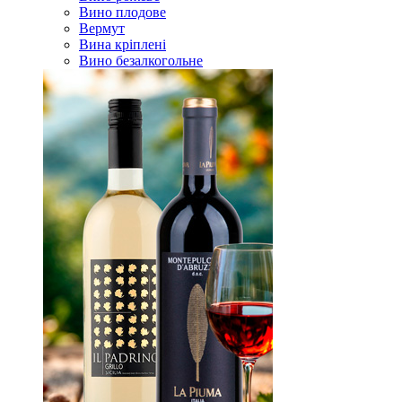
Вино плодове
Вермут
Вина кріплені
Вино безалкогольне