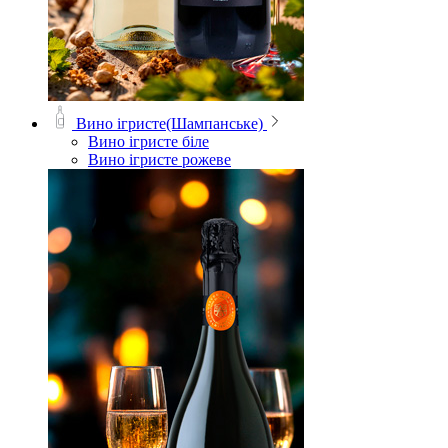
Вино ігристе(Шампанське)
Вино ігристе біле
Вино ігристе рожеве