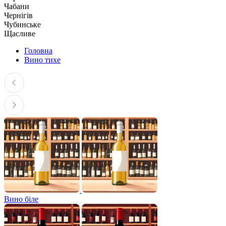
Чабани
Чернігів
Чубинське
Щасливе
Головна
Вино тихе
Вино біле