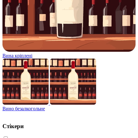
Вина кріплені
Вино безалкогольне
Стікери