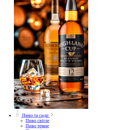
Пиво та сидр
Пиво світле
Пиво темне