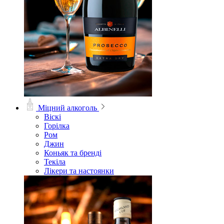
Міцний алкоголь
Віскі
Горілка
Ром
Джин
Коньяк та бренді
Текіла
Лікери та настоянки