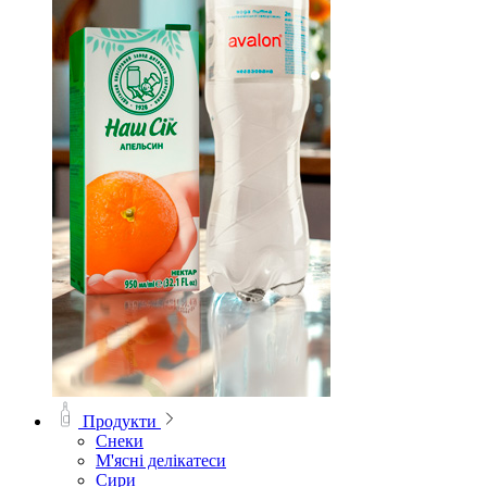
Продукти
Снеки
М'ясні делікатеси
Сири