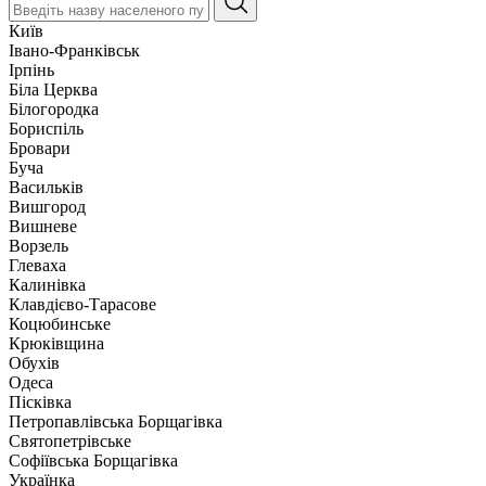
Київ
Івано-Франківськ
Ірпінь
Біла Церква
Білогородка
Бориспіль
Бровари
Буча
Васильків
Вишгород
Вишневе
Ворзель
Глеваха
Калинівка
Клавдієво-Тарасове
Коцюбинське
Крюківщина
Обухів
Одеса
Пісківка
Петропавлівська Борщагівка
Святопетрівське
Софіївська Борщагівка
Українка