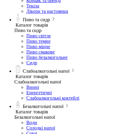
Коньяк та бренді
Текіла
Лікери та настоянки
Пиво та сидр
Каталог товарів
Пиво та сидр
Пиво світле
Пиво темне
Пиво міцне
Пиво смакове
Пиво безалкогольне
Сидр
Слабоалкогольні напої
Каталог товарів
Слабоалкогольні напої
Винні
Енергетичні
Слабоалкогольні коктейлі
Безалкогольні напої
Каталог товарів
Безалкогольні напої
Води
Солодкі напої
Соки