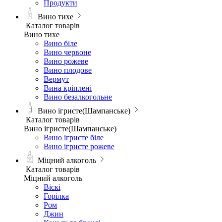
Продукти
Вино тихе
Каталог товарів
Вино тихе
Вино біле
Вино червоне
Вино рожеве
Вино плодове
Вермут
Вина кріплені
Вино безалкогольне
Вино ігристе(Шампанське)
Каталог товарів
Вино ігристе(Шампанське)
Вино ігристе біле
Вино ігристе рожеве
Міцний алкоголь
Каталог товарів
Міцний алкоголь
Віскі
Горілка
Ром
Джин