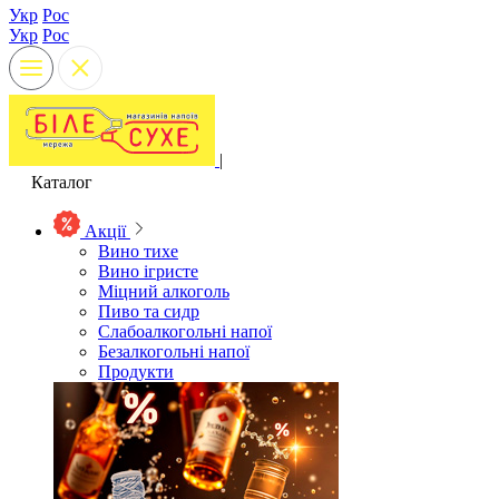
Укр
Рос
Укр
Рос
|
Каталог
Акції
Вино тихе
Вино ігристе
Міцний алкоголь
Пиво та сидр
Слабоалкогольні напої
Безалкогольні напої
Продукти