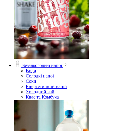
Безалкогольні напої
Води
Солодкі напої
Соки
Енергетичний напій
Холодний чай
Квас та Комбуча