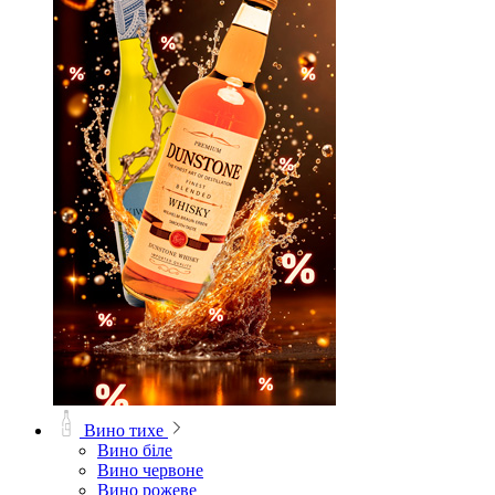
Вино тихе
Вино біле
Вино червоне
Вино рожеве