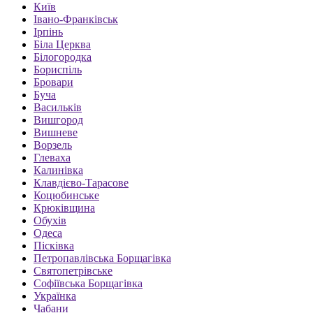
Київ
Івано-Франківськ
Ірпінь
Біла Церква
Білогородка
Бориспіль
Бровари
Буча
Васильків
Вишгород
Вишневе
Ворзель
Глеваха
Калинівка
Клавдієво-Тарасове
Коцюбинське
Крюківщина
Обухів
Одеса
Пісківка
Петропавлівська Борщагівка
Святопетрівське
Софіївська Борщагівка
Українка
Чабани