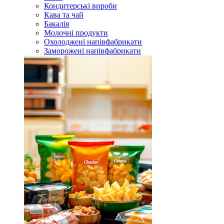
Кондитерські вироби
Кава та чай
Бакалія
Молочні продукти
Охолоджені напівфабрикати
Заморожені напівфабрикати