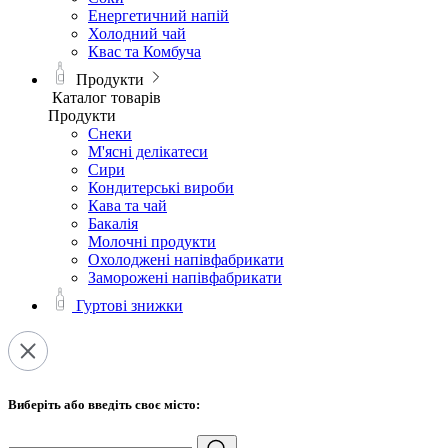
Енергетичний напій
Холодний чай
Квас та Комбуча
Продукти
Каталог товарів
Продукти
Снеки
М'ясні делікатеси
Сири
Кондитерські вироби
Кава та чай
Бакалія
Молочні продукти
Охолоджені напівфабрикати
Заморожені напівфабрикати
Гуртові знижки
Виберіть або введіть своє місто: