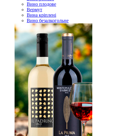
Вино плодове
Вермут
Вина кріплені
Вино безалкогольне