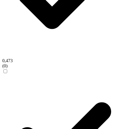
0,473
(0)