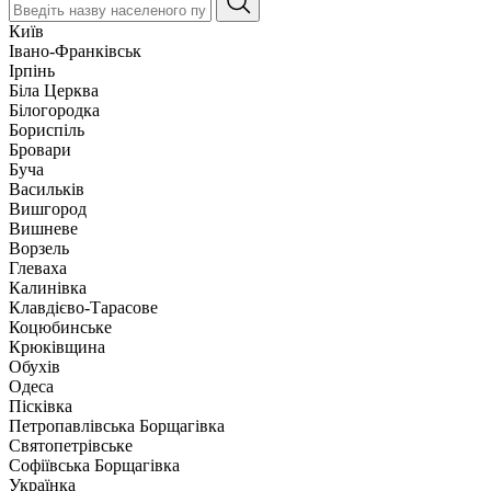
Київ
Івано-Франківськ
Ірпінь
Біла Церква
Білогородка
Бориспіль
Бровари
Буча
Васильків
Вишгород
Вишневе
Ворзель
Глеваха
Калинівка
Клавдієво-Тарасове
Коцюбинське
Крюківщина
Обухів
Одеса
Пісківка
Петропавлівська Борщагівка
Святопетрівське
Софіївська Борщагівка
Українка