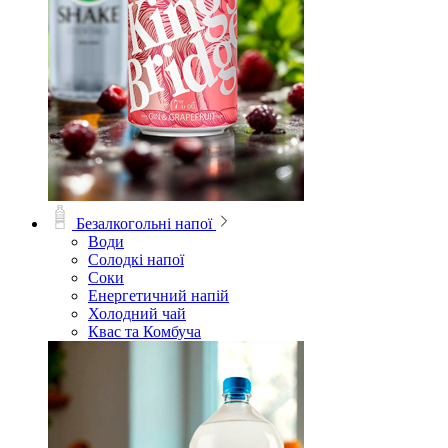
Безалкогольні напої
Води
Солодкі напої
Соки
Енергетичний напій
Холодний чай
Квас та Комбуча