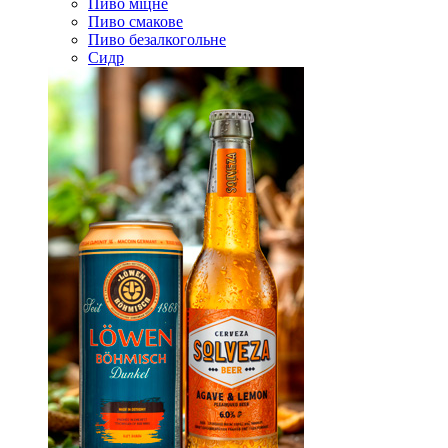
Пиво міцне
Пиво смакове
Пиво безалкогольне
Сидр