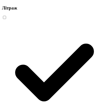
Літраж