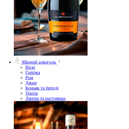
Міцний алкоголь
Віскі
Горілка
Ром
Джин
Коньяк та бренді
Текіла
Лікери та настоянки