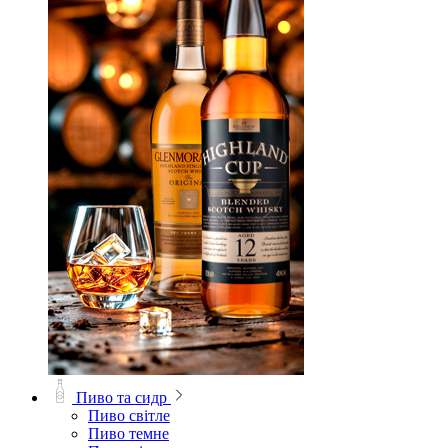
Пиво та сидр
Пиво світле
Пиво темне