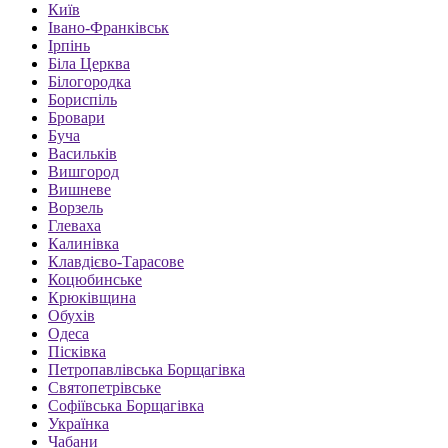
Київ
Івано-Франківськ
Ірпінь
Біла Церква
Білогородка
Бориспіль
Бровари
Буча
Васильків
Вишгород
Вишневе
Ворзель
Глеваха
Калинівка
Клавдієво-Тарасове
Коцюбинське
Крюківщина
Обухів
Одеса
Пісківка
Петропавлівська Борщагівка
Святопетрівське
Софіївська Борщагівка
Українка
Чабани