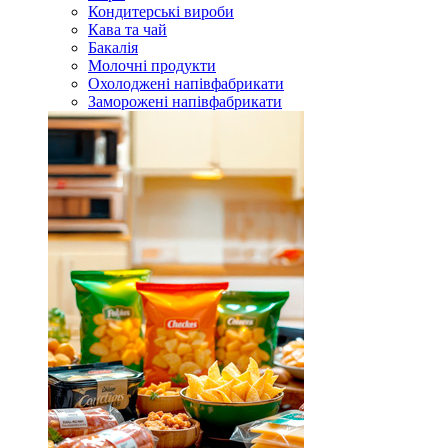
Кондитерські вироби
Кава та чай
Бакалія
Молочні продукти
Охолоджені напівфабрикати
Заморожені напівфабрикати