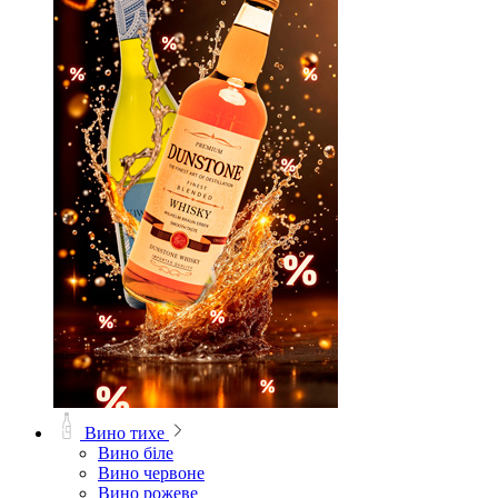
Вино тихе
Вино біле
Вино червоне
Вино рожеве