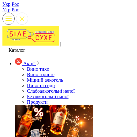
Укр
Рос
Укр
Рос
|
Каталог
Акції
Вино тихе
Вино ігристе
Міцний алкоголь
Пиво та сидр
Слабоалкогольні напої
Безалкогольні напої
Продукти