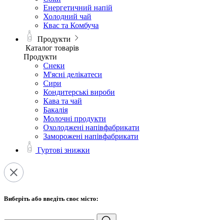
Енергетичний напій
Холодний чай
Квас та Комбуча
Продукти
Каталог товарів
Продукти
Снеки
М'ясні делікатеси
Сири
Кондитерські вироби
Кава та чай
Бакалія
Молочні продукти
Охолоджені напівфабрикати
Заморожені напівфабрикати
Гуртові знижки
Виберіть або введіть своє місто: