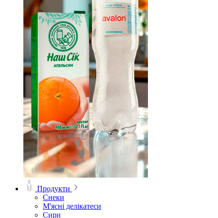
Продукти
Снеки
М'ясні делікатеси
Сири