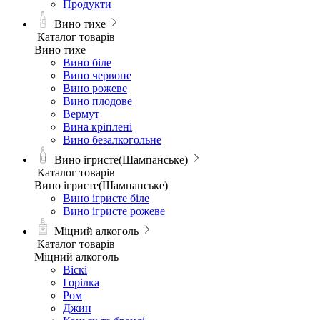
Продукти
Вино тихе
Каталог товарів
Вино тихе
Вино біле
Вино червоне
Вино рожеве
Вино плодове
Вермут
Вина кріплені
Вино безалкогольне
Вино ігристе(Шампанське)
Каталог товарів
Вино ігристе(Шампанське)
Вино ігристе біле
Вино ігристе рожеве
Міцний алкоголь
Каталог товарів
Міцний алкоголь
Віскі
Горілка
Ром
Джин