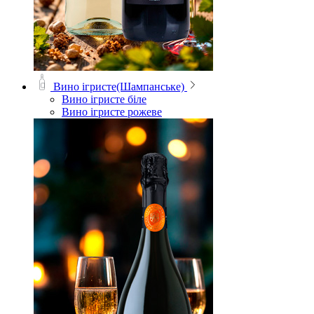
Вино ігристе(Шампанське)
Вино ігристе біле
Вино ігристе рожеве