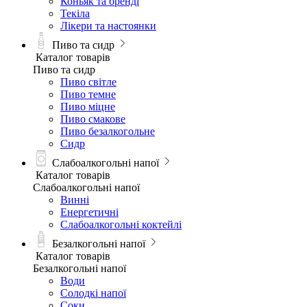
Коньяк та бренді
Текіла
Лікери та настоянки
Пиво та сидр
Каталог товарів
Пиво та сидр
Пиво світле
Пиво темне
Пиво міцне
Пиво смакове
Пиво безалкогольне
Сидр
Слабоалкогольні напої
Каталог товарів
Слабоалкогольні напої
Винні
Енергетичні
Слабоалкогольні коктейлі
Безалкогольні напої
Каталог товарів
Безалкогольні напої
Води
Солодкі напої
Соки