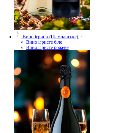
Вино ігристе(Шампанське)
Вино ігристе біле
Вино ігристе рожеве