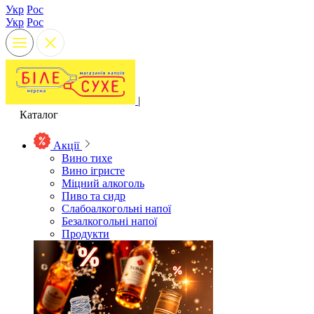
Укр
Рос
Укр
Рос
|
Каталог
Акції
Вино тихе
Вино ігристе
Міцний алкоголь
Пиво та сидр
Слабоалкогольні напої
Безалкогольні напої
Продукти