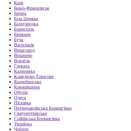
Київ
Івано-Франківськ
Ірпінь
Біла Церква
Білогородка
Бориспіль
Бровари
Буча
Васильків
Вишгород
Вишневе
Ворзель
Глеваха
Калинівка
Клавдієво-Тарасове
Коцюбинське
Крюківщина
Обухів
Одеса
Пісківка
Петропавлівська Борщагівка
Святопетрівське
Софіївська Борщагівка
Українка
Чабани