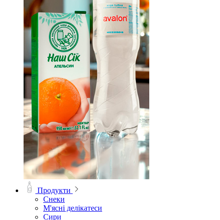
Продукти
Снеки
М'ясні делікатеси
Сири