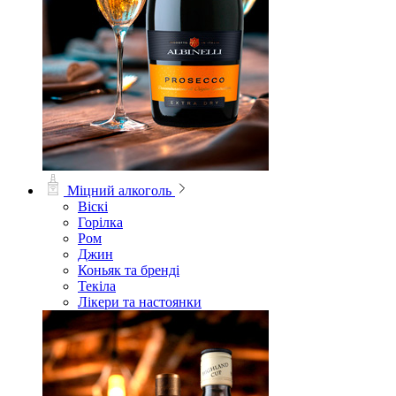
Міцний алкоголь
Віскі
Горілка
Ром
Джин
Коньяк та бренді
Текіла
Лікери та настоянки