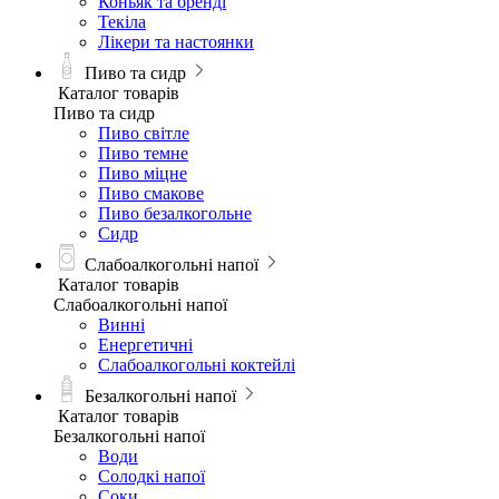
Коньяк та бренді
Текіла
Лікери та настоянки
Пиво та сидр
Каталог товарів
Пиво та сидр
Пиво світле
Пиво темне
Пиво міцне
Пиво смакове
Пиво безалкогольне
Сидр
Слабоалкогольні напої
Каталог товарів
Слабоалкогольні напої
Винні
Енергетичні
Слабоалкогольні коктейлі
Безалкогольні напої
Каталог товарів
Безалкогольні напої
Води
Солодкі напої
Соки