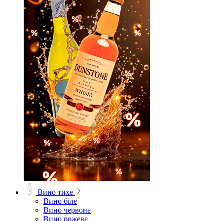
Вино тихе
Вино біле
Вино червоне
Вино рожеве