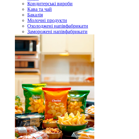
Кондитерські вироби
Кава та чай
Бакалія
Молочні продукти
Охолоджені напівфабрикати
Заморожені напівфабрикати