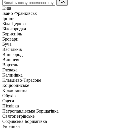
Київ
Івано-Франківськ
Ірпінь
Біла Церква
Білогородка
Бориспіль
Бровари
Буча
Васильків
Вишгород
Вишневе
Ворзель
Глеваха
Калинівка
Клавдієво-Тарасове
Коцюбинське
Крюківщина
Обухів
Одеса
Пісківка
Петропавлівська Борщагівка
Святопетрівське
Софіївська Борщагівка
Українка