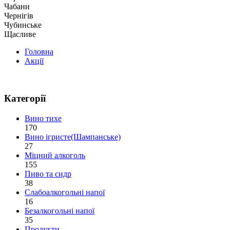
Чабани
Чернігів
Чубинське
Щасливе
Головна
Акції
Категорії
Вино тихе
170
Вино ігристе(Шампанське)
27
Міцний алкоголь
155
Пиво та сидр
38
Слабоалкогольні напої
16
Безалкогольні напої
35
Продукти