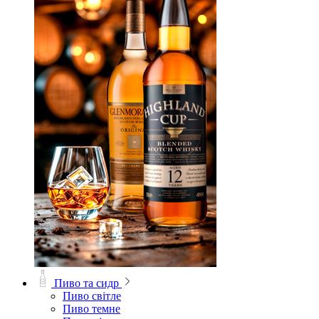
Пиво та сидр
Пиво світле
Пиво темне