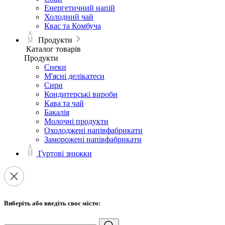
Енергетичний напій
Холодний чай
Квас та Комбуча
Продукти
Каталог товарів
Продукти
Снеки
М'ясні делікатеси
Сири
Кондитерські вироби
Кава та чай
Бакалія
Молочні продукти
Охолоджені напівфабрикати
Заморожені напівфабрикати
Гуртові знижки
Виберіть або введіть своє місто: