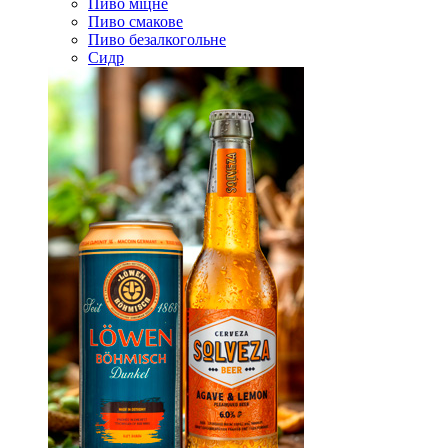
Пиво міцне
Пиво смакове
Пиво безалкогольне
Сидр