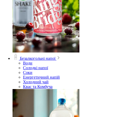
Безалкогольні напої
Води
Солодкі напої
Соки
Енергетичний напій
Холодний чай
Квас та Комбуча