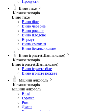
Продукти
Вино тихе
Каталог товарів
Вино тихе
Вино біле
Вино червоне
Вино рожеве
Вино плодове
Вермут
Вина кріплені
Вино безалкогольне
Вино ігристе(Шампанське)
Каталог товарів
Вино ігристе(Шампанське)
Вино ігристе біле
Вино ігристе рожеве
Міцний алкоголь
Каталог товарів
Міцний алкоголь
Віскі
Горілка
Ром
Джин