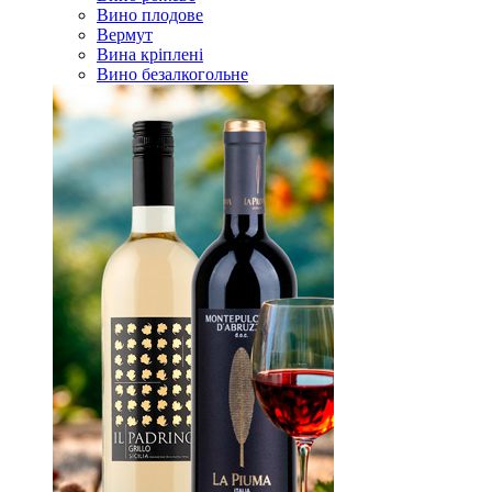
Вино плодове
Вермут
Вина кріплені
Вино безалкогольне