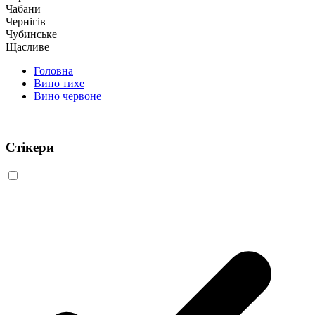
Чабани
Чернігів
Чубинське
Щасливе
Головна
Вино тихе
Вино червоне
Стікери