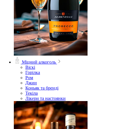
Міцний алкоголь
Віскі
Горілка
Ром
Джин
Коньяк та бренді
Текіла
Лікери та настоянки