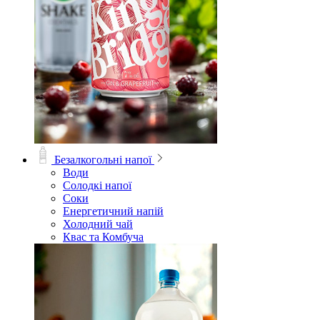
Безалкогольні напої
Води
Солодкі напої
Соки
Енергетичний напій
Холодний чай
Квас та Комбуча