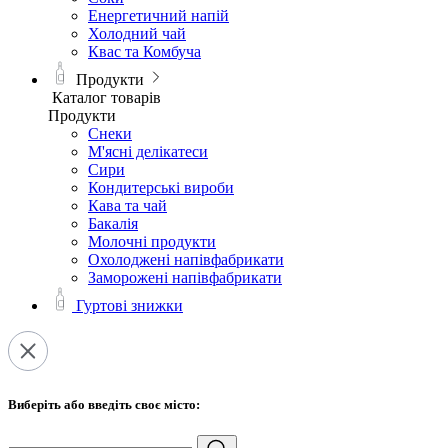
Енергетичний напій
Холодний чай
Квас та Комбуча
Продукти
Каталог товарів
Продукти
Снеки
М'ясні делікатеси
Сири
Кондитерські вироби
Кава та чай
Бакалія
Молочні продукти
Охолоджені напівфабрикати
Заморожені напівфабрикати
Гуртові знижки
Виберіть або введіть своє місто: