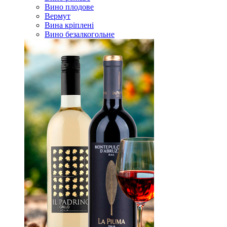
Вино плодове
Вермут
Вина кріплені
Вино безалкогольне