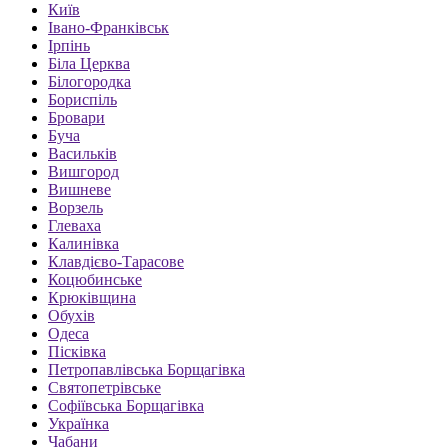
Київ
Івано-Франківськ
Ірпінь
Біла Церква
Білогородка
Бориспіль
Бровари
Буча
Васильків
Вишгород
Вишневе
Ворзель
Глеваха
Калинівка
Клавдієво-Тарасове
Коцюбинське
Крюківщина
Обухів
Одеса
Пісківка
Петропавлівська Борщагівка
Святопетрівське
Софіївська Борщагівка
Українка
Чабани