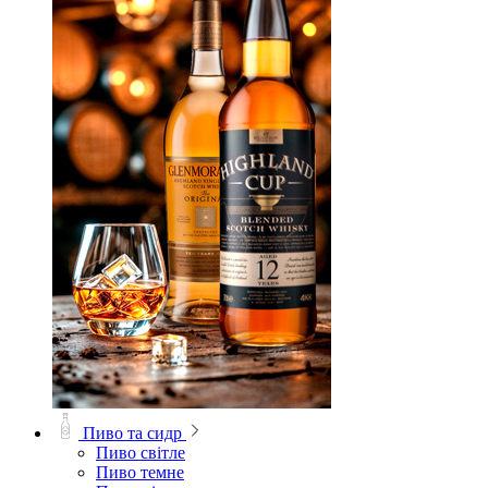
Пиво та сидр
Пиво світле
Пиво темне