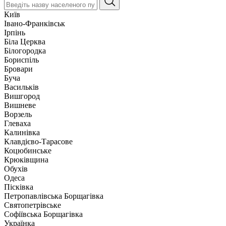
Київ
Івано-Франківськ
Ірпінь
Біла Церква
Білогородка
Бориспіль
Бровари
Буча
Васильків
Вишгород
Вишневе
Ворзель
Глеваха
Калинівка
Клавдієво-Тарасове
Коцюбинське
Крюківщина
Обухів
Одеса
Пісківка
Петропавлівська Борщагівка
Святопетрівське
Софіївська Борщагівка
Українка