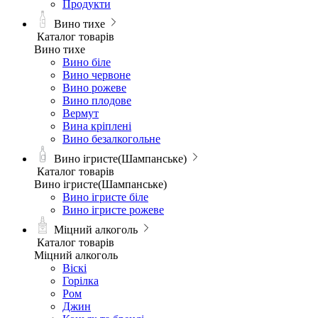
Продукти
Вино тихе
Каталог товарів
Вино тихе
Вино біле
Вино червоне
Вино рожеве
Вино плодове
Вермут
Вина кріплені
Вино безалкогольне
Вино ігристе(Шампанське)
Каталог товарів
Вино ігристе(Шампанське)
Вино ігристе біле
Вино ігристе рожеве
Міцний алкоголь
Каталог товарів
Міцний алкоголь
Віскі
Горілка
Ром
Джин