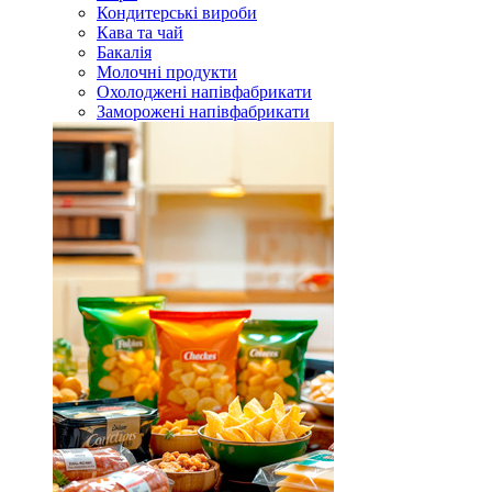
Кондитерські вироби
Кава та чай
Бакалія
Молочні продукти
Охолоджені напівфабрикати
Заморожені напівфабрикати