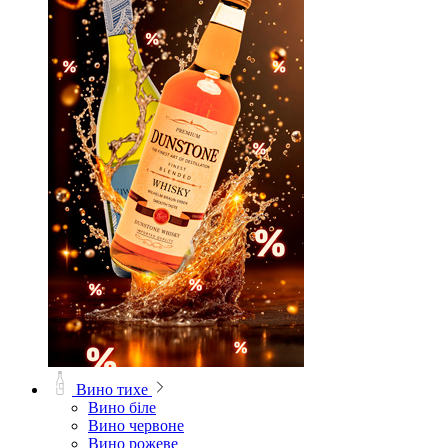
Вино тихе
Вино біле
Вино червоне
Вино рожеве