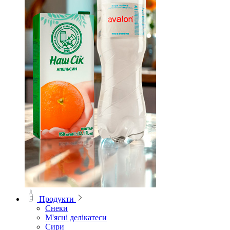
Продукти
Снеки
М'ясні делікатеси
Сири