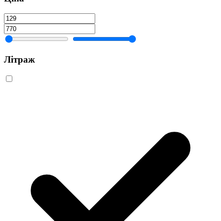
Літраж