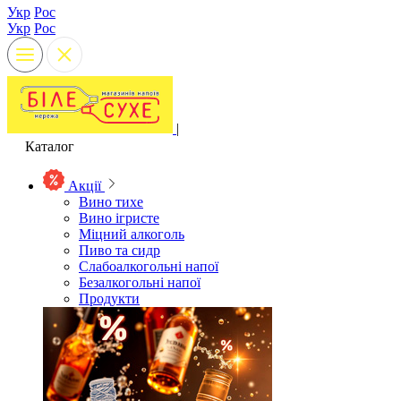
Укр
Рос
Укр
Рос
|
Каталог
Акції
Вино тихе
Вино ігристе
Міцний алкоголь
Пиво та сидр
Слабоалкогольні напої
Безалкогольні напої
Продукти