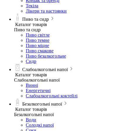
Коньяк та бренді
Текіла
Лікери та настоянки
Пиво та сидр
Каталог товарів
Пиво та сидр
Пиво світле
Пиво темне
Пиво міцне
Пиво смакове
Пиво безалкогольне
Сидр
Слабоалкогольні напої
Каталог товарів
Слабоалкогольні напої
Винні
Енергетичні
Слабоалкогольні коктейлі
Безалкогольні напої
Каталог товарів
Безалкогольні напої
Води
Солодкі напої
Соки