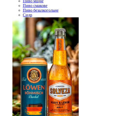
Пиво міцне
Пиво смакове
Пиво безалкогольне
Сидр