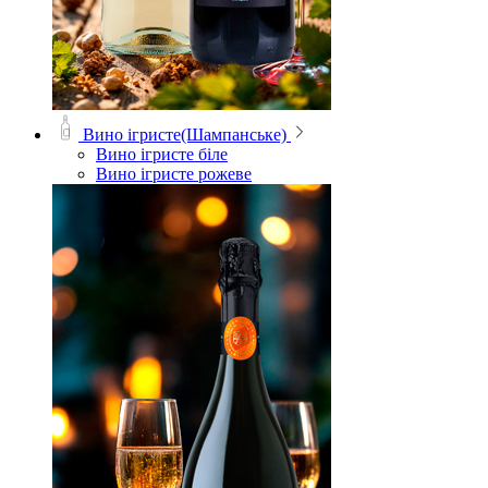
Вино ігристе(Шампанське)
Вино ігристе біле
Вино ігристе рожеве