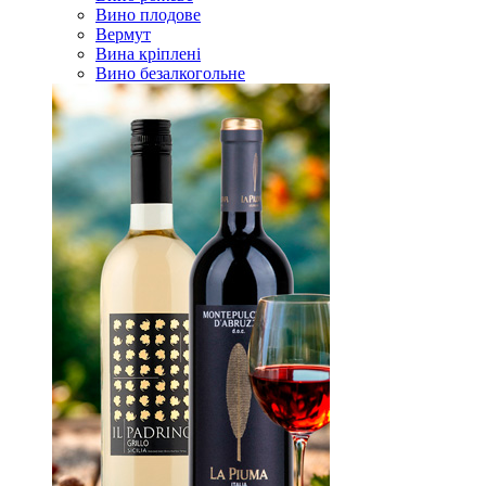
Вино плодове
Вермут
Вина кріплені
Вино безалкогольне