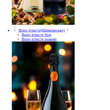
Вино ігристе(Шампанське)
Вино ігристе біле
Вино ігристе рожеве