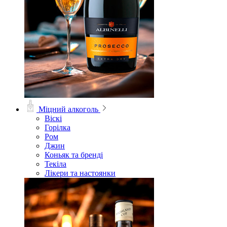
Міцний алкоголь
Віскі
Горілка
Ром
Джин
Коньяк та бренді
Текіла
Лікери та настоянки