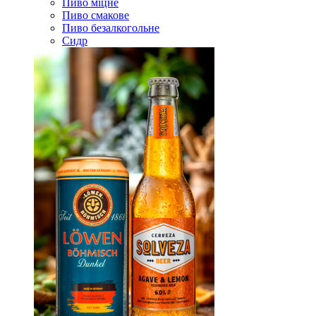
Пиво міцне
Пиво смакове
Пиво безалкогольне
Сидр