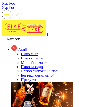
Укр
Рос
Укр
Рос
|
Каталог
Акції
Вино тихе
Вино ігристе
Міцний алкоголь
Пиво та сидр
Слабоалкогольні напої
Безалкогольні напої
Продукти