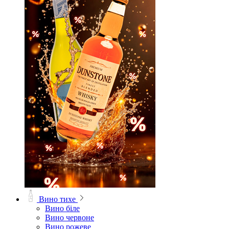
Вино тихе
Вино біле
Вино червоне
Вино рожеве