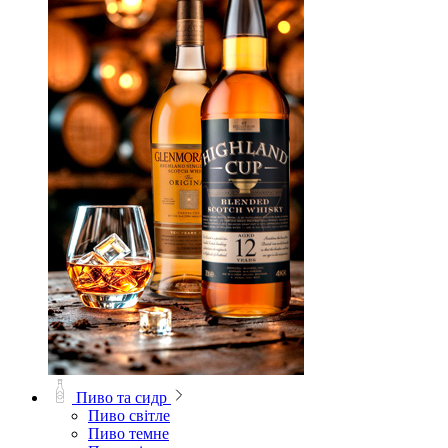
Пиво та сидр
Пиво світле
Пиво темне