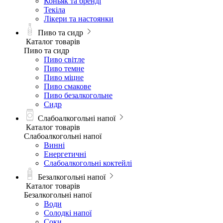
Коньяк та бренді
Текіла
Лікери та настоянки
Пиво та сидр
Каталог товарів
Пиво та сидр
Пиво світле
Пиво темне
Пиво міцне
Пиво смакове
Пиво безалкогольне
Сидр
Слабоалкогольні напої
Каталог товарів
Слабоалкогольні напої
Винні
Енергетичні
Слабоалкогольні коктейлі
Безалкогольні напої
Каталог товарів
Безалкогольні напої
Води
Солодкі напої
Соки