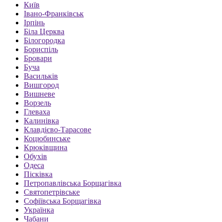
Київ
Івано-Франківськ
Ірпінь
Біла Церква
Білогородка
Бориспіль
Бровари
Буча
Васильків
Вишгород
Вишневе
Ворзель
Глеваха
Калинівка
Клавдієво-Тарасове
Коцюбинське
Крюківщина
Обухів
Одеса
Пісківка
Петропавлівська Борщагівка
Святопетрівське
Софіївська Борщагівка
Українка
Чабани