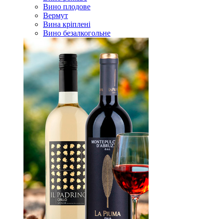
Вино плодове
Вермут
Вина кріплені
Вино безалкогольне