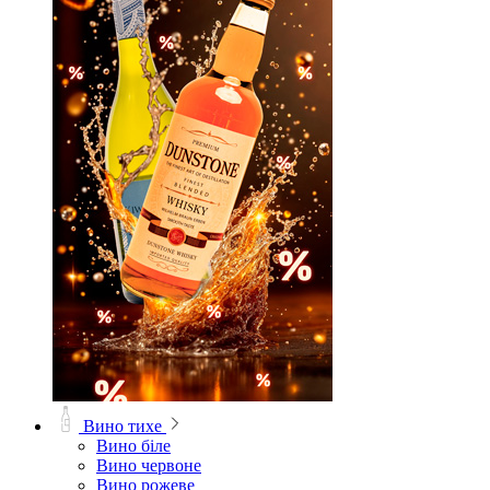
Вино тихе
Вино біле
Вино червоне
Вино рожеве