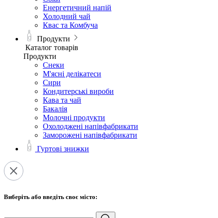
Енергетичний напій
Холодний чай
Квас та Комбуча
Продукти
Каталог товарів
Продукти
Снеки
М'ясні делікатеси
Сири
Кондитерські вироби
Кава та чай
Бакалія
Молочні продукти
Охолоджені напівфабрикати
Заморожені напівфабрикати
Гуртові знижки
Виберіть або введіть своє місто: