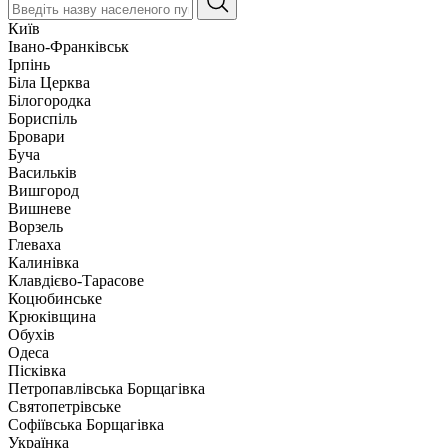
Київ
Івано-Франківськ
Ірпінь
Біла Церква
Білогородка
Бориспіль
Бровари
Буча
Васильків
Вишгород
Вишневе
Ворзель
Глеваха
Калинівка
Клавдієво-Тарасове
Коцюбинське
Крюківщина
Обухів
Одеса
Пісківка
Петропавлівська Борщагівка
Святопетрівське
Софіївська Борщагівка
Українка