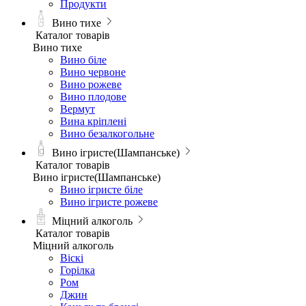
Продукти
Вино тихе
Каталог товарів
Вино тихе
Вино біле
Вино червоне
Вино рожеве
Вино плодове
Вермут
Вина кріплені
Вино безалкогольне
Вино ігристе(Шампанське)
Каталог товарів
Вино ігристе(Шампанське)
Вино ігристе біле
Вино ігристе рожеве
Міцний алкоголь
Каталог товарів
Міцний алкоголь
Віскі
Горілка
Ром
Джин