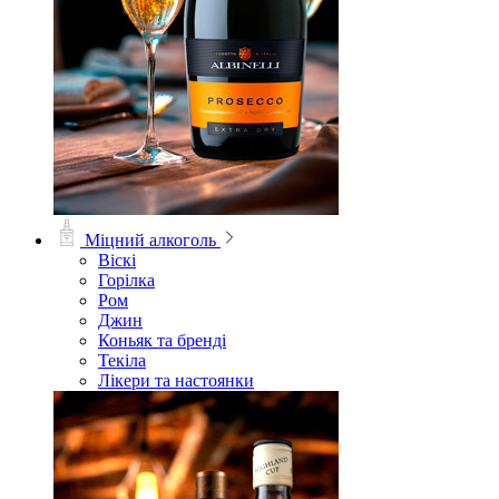
Міцний алкоголь
Віскі
Горілка
Ром
Джин
Коньяк та бренді
Текіла
Лікери та настоянки