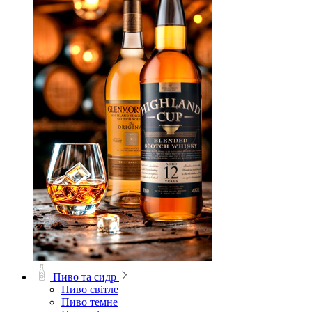
Пиво та сидр
Пиво світле
Пиво темне