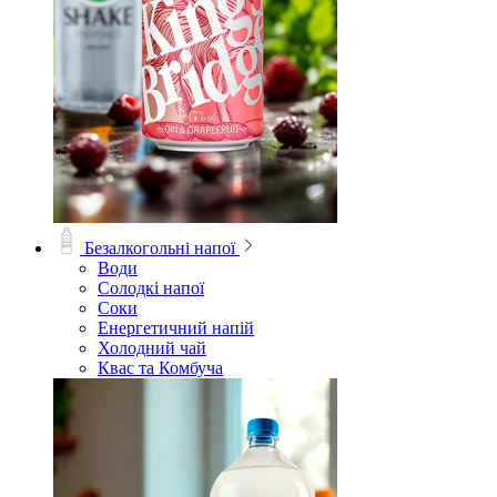
Безалкогольні напої
Води
Солодкі напої
Соки
Енергетичний напій
Холодний чай
Квас та Комбуча