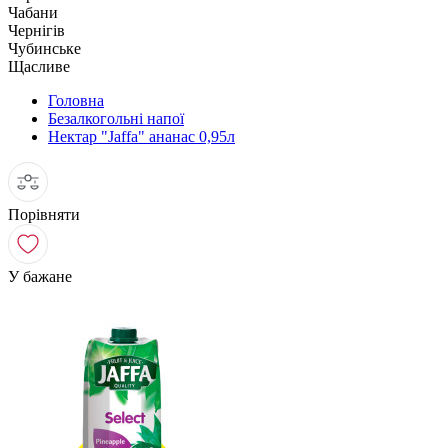
Чабани
Чернігів
Чубинське
Щасливе
Головна
Безалкогольні напої
Нектар "Jaffa" ананас 0,95л
Порівняти
У бажане