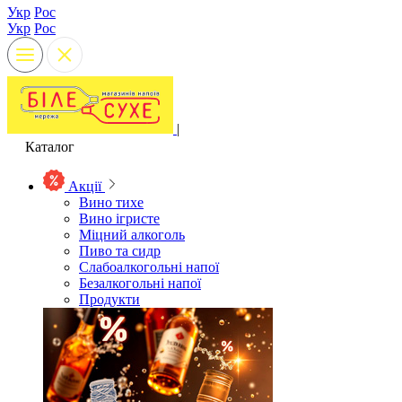
Укр
Рос
Укр
Рос
|
Каталог
Акції
Вино тихе
Вино ігристе
Міцний алкоголь
Пиво та сидр
Слабоалкогольні напої
Безалкогольні напої
Продукти