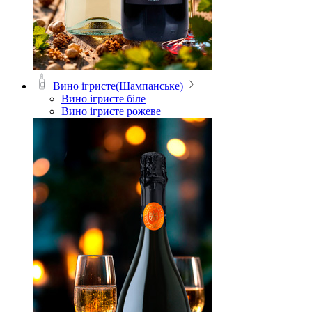
Вино ігристе(Шампанське)
Вино ігристе біле
Вино ігристе рожеве