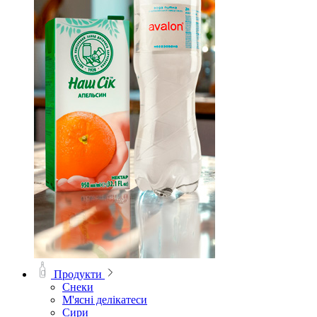
Продукти
Снеки
М'ясні делікатеси
Сири