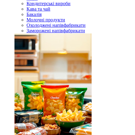
Кондитерські вироби
Кава та чай
Бакалія
Молочні продукти
Охолоджені напівфабрикати
Заморожені напівфабрикати