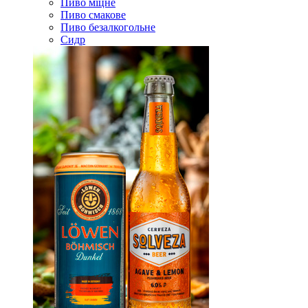
Пиво міцне
Пиво смакове
Пиво безалкогольне
Сидр