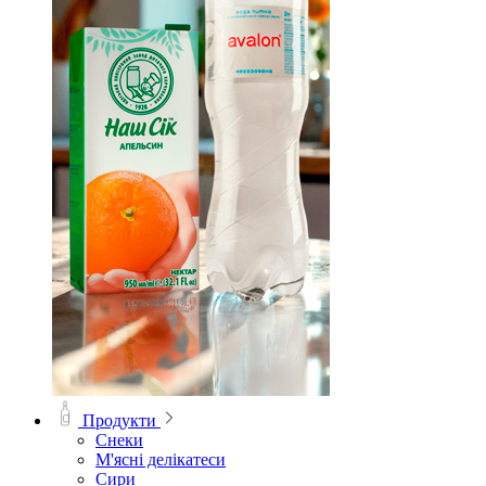
Продукти
Снеки
М'ясні делікатеси
Сири