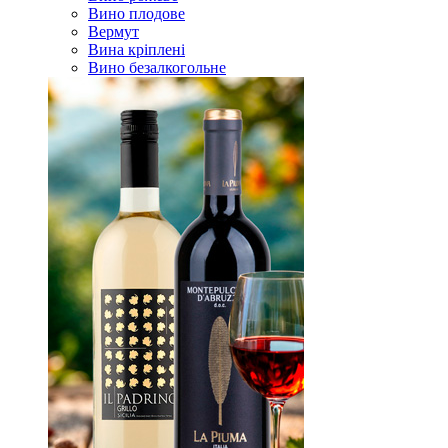
Вино плодове
Вермут
Вина кріплені
Вино безалкогольне