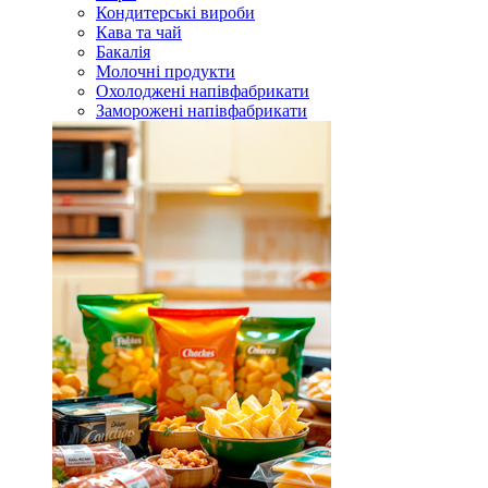
Кондитерські вироби
Кава та чай
Бакалія
Молочні продукти
Охолоджені напівфабрикати
Заморожені напівфабрикати