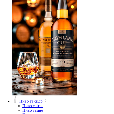
Пиво та сидр
Пиво світле
Пиво темне