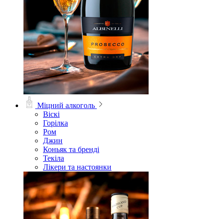
Міцний алкоголь
Віскі
Горілка
Ром
Джин
Коньяк та бренді
Текіла
Лікери та настоянки