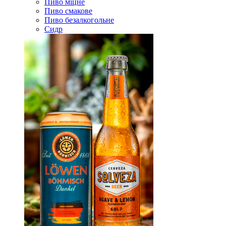
Пиво міцне
Пиво смакове
Пиво безалкогольне
Сидр