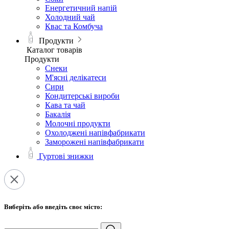
Енергетичний напій
Холодний чай
Квас та Комбуча
Продукти
Каталог товарів
Продукти
Снеки
М'ясні делікатеси
Сири
Кондитерські вироби
Кава та чай
Бакалія
Молочні продукти
Охолоджені напівфабрикати
Заморожені напівфабрикати
Гуртові знижки
Виберіть або введіть своє місто: