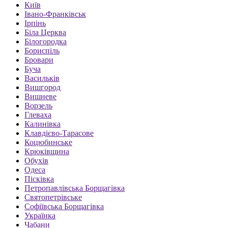
Київ
Івано-Франківськ
Ірпінь
Біла Церква
Білогородка
Бориспіль
Бровари
Буча
Васильків
Вишгород
Вишневе
Ворзель
Глеваха
Калинівка
Клавдієво-Тарасове
Коцюбинське
Крюківщина
Обухів
Одеса
Пісківка
Петропавлівська Борщагівка
Святопетрівське
Софіївська Борщагівка
Українка
Чабани