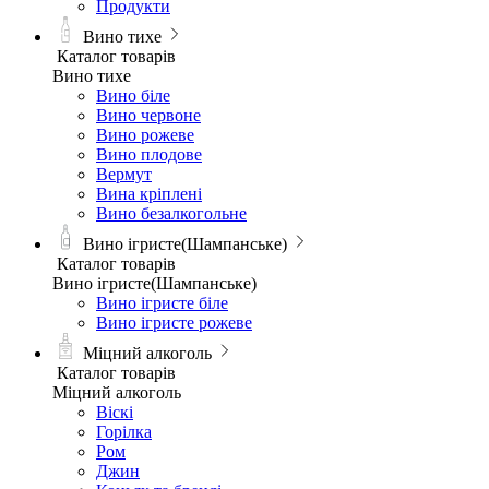
Продукти
Вино тихе
Каталог товарів
Вино тихе
Вино біле
Вино червоне
Вино рожеве
Вино плодове
Вермут
Вина кріплені
Вино безалкогольне
Вино ігристе(Шампанське)
Каталог товарів
Вино ігристе(Шампанське)
Вино ігристе біле
Вино ігристе рожеве
Міцний алкоголь
Каталог товарів
Міцний алкоголь
Віскі
Горілка
Ром
Джин