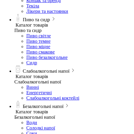
Коньяк та бренді
Текіла
Лікери та настоянки
Пиво та сидр
Каталог товарів
Пиво та сидр
Пиво світле
Пиво темне
Пиво міцне
Пиво смакове
Пиво безалкогольне
Сидр
Слабоалкогольні напої
Каталог товарів
Слабоалкогольні напої
Винні
Енергетичні
Слабоалкогольні коктейлі
Безалкогольні напої
Каталог товарів
Безалкогольні напої
Води
Солодкі напої
Соки