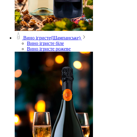
Вино ігристе(Шампанське)
Вино ігристе біле
Вино ігристе рожеве