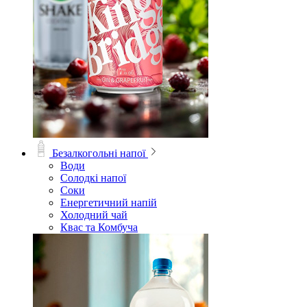
Безалкогольні напої
Води
Солодкі напої
Соки
Енергетичний напій
Холодний чай
Квас та Комбуча