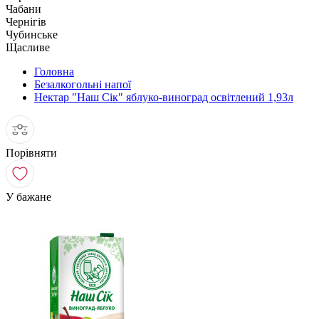
Чабани
Чернігів
Чубинське
Щасливе
Головна
Безалкогольні напої
Нектар "Наш Сік" яблуко-виноград освітлений 1,93л
Порівняти
У бажане