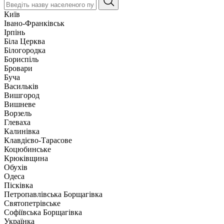
Київ
Івано-Франківськ
Ірпінь
Біла Церква
Білогородка
Бориспіль
Бровари
Буча
Васильків
Вишгород
Вишневе
Ворзель
Глеваха
Калинівка
Клавдієво-Тарасове
Коцюбинське
Крюківщина
Обухів
Одеса
Пісківка
Петропавлівська Борщагівка
Святопетрівське
Софіївська Борщагівка
Українка