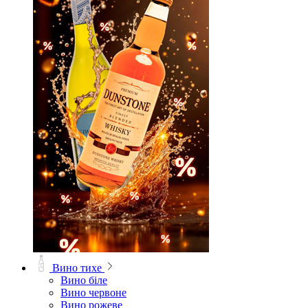
Вино тихе
Вино біле
Вино червоне
Вино рожеве