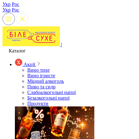
Укр
Рос
Укр
Рос
|
Каталог
Акції
Вино тихе
Вино ігристе
Міцний алкоголь
Пиво та сидр
Слабоалкогольні напої
Безалкогольні напої
Продукти