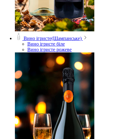
Вино ігристе(Шампанське)
Вино ігристе біле
Вино ігристе рожеве