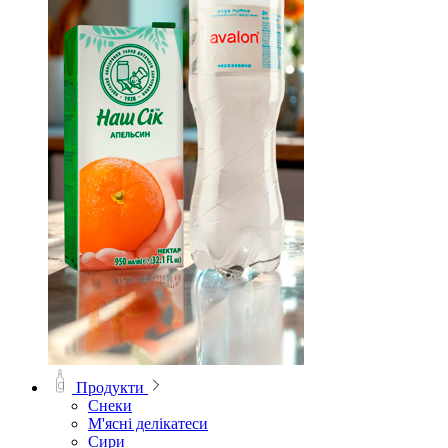
Продукти
Снеки
М'ясні делікатеси
Сири