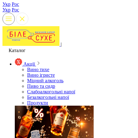
Укр
Рос
Укр
Рос
|
Каталог
Акції
Вино тихе
Вино ігристе
Міцний алкоголь
Пиво та сидр
Слабоалкогольні напої
Безалкогольні напої
Продукти