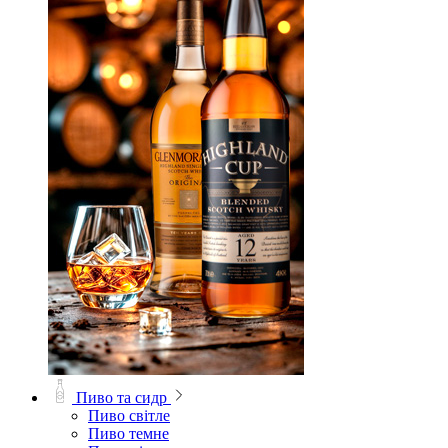
Пиво та сидр
Пиво світле
Пиво темне