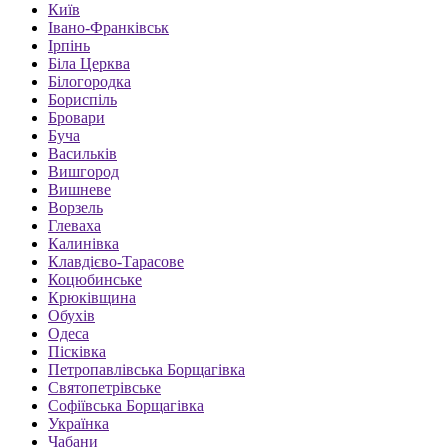
Київ
Івано-Франківськ
Ірпінь
Біла Церква
Білогородка
Бориспіль
Бровари
Буча
Васильків
Вишгород
Вишневе
Ворзель
Глеваха
Калинівка
Клавдієво-Тарасове
Коцюбинське
Крюківщина
Обухів
Одеса
Пісківка
Петропавлівська Борщагівка
Святопетрівське
Софіївська Борщагівка
Українка
Чабани