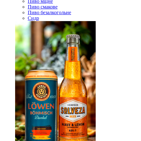
Пиво міцне
Пиво смакове
Пиво безалкогольне
Сидр