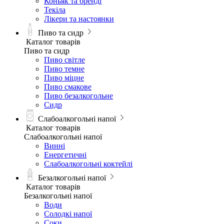
Коньяк та бренді
Текіла
Лікери та настоянки
Пиво та сидр
Каталог товарів
Пиво та сидр
Пиво світле
Пиво темне
Пиво міцне
Пиво смакове
Пиво безалкогольне
Сидр
Слабоалкогольні напої
Каталог товарів
Слабоалкогольні напої
Винні
Енергетичні
Слабоалкогольні коктейлі
Безалкогольні напої
Каталог товарів
Безалкогольні напої
Води
Солодкі напої
Соки