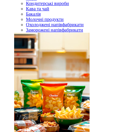
Кондитерські вироби
Кава та чай
Бакалія
Молочні продукти
Охолоджені напівфабрикати
Заморожені напівфабрикати