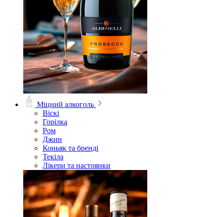
Міцний алкоголь
Віскі
Горілка
Ром
Джин
Коньяк та бренді
Текіла
Лікери та настоянки