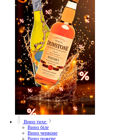
Вино тихе
Вино біле
Вино червоне
Вино рожеве