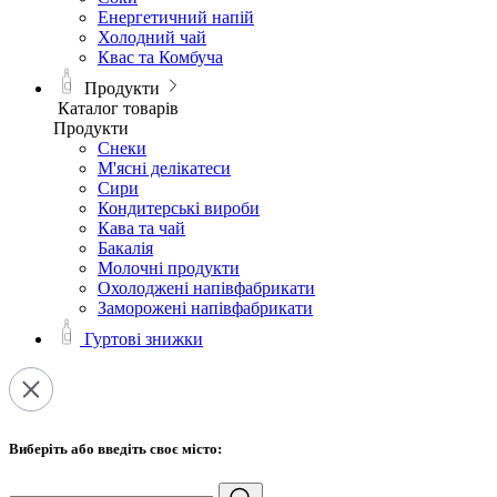
Енергетичний напій
Холодний чай
Квас та Комбуча
Продукти
Каталог товарів
Продукти
Снеки
М'ясні делікатеси
Сири
Кондитерські вироби
Кава та чай
Бакалія
Молочні продукти
Охолоджені напівфабрикати
Заморожені напівфабрикати
Гуртові знижки
Виберіть або введіть своє місто: