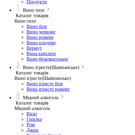
Продукти
Вино тихе
Каталог товарів
Вино тихе
Вино біле
Вино червоне
Вино рожеве
Вино плодове
Вермут
Вина кріплені
Вино безалкогольне
Вино ігристе(Шампанське)
Каталог товарів
Вино ігристе(Шампанське)
Вино ігристе біле
Вино ігристе рожеве
Міцний алкоголь
Каталог товарів
Міцний алкоголь
Віскі
Горілка
Ром
Джин