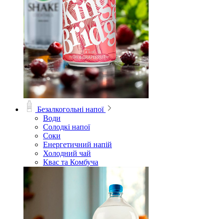
Безалкогольні напої
Води
Солодкі напої
Соки
Енергетичний напій
Холодний чай
Квас та Комбуча