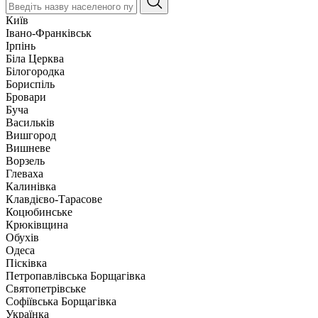
Київ
Івано-Франківськ
Ірпінь
Біла Церква
Білогородка
Бориспіль
Бровари
Буча
Васильків
Вишгород
Вишневе
Ворзель
Глеваха
Калинівка
Клавдієво-Тарасове
Коцюбинське
Крюківщина
Обухів
Одеса
Пісківка
Петропавлівська Борщагівка
Святопетрівське
Софіївська Борщагівка
Українка