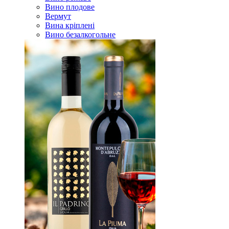
Вино плодове
Вермут
Вина кріплені
Вино безалкогольне