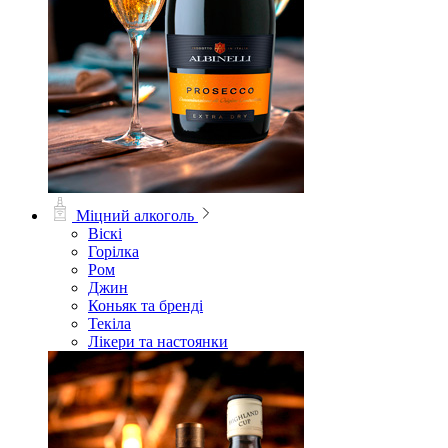
Міцний алкоголь
Віскі
Горілка
Ром
Джин
Коньяк та бренді
Текіла
Лікери та настоянки