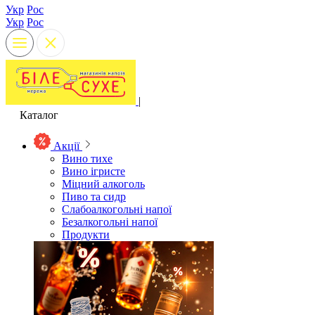
Укр
Рос
Укр
Рос
|
Каталог
Акції
Вино тихе
Вино ігристе
Міцний алкоголь
Пиво та сидр
Слабоалкогольні напої
Безалкогольні напої
Продукти