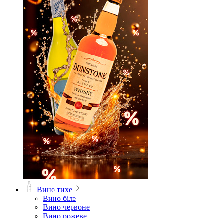
Вино тихе
Вино біле
Вино червоне
Вино рожеве