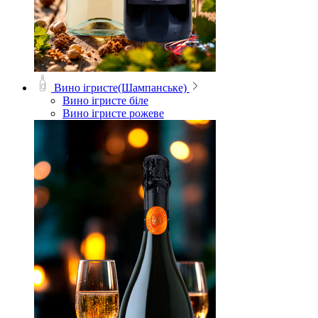
Вино ігристе(Шампанське)
Вино ігристе біле
Вино ігристе рожеве