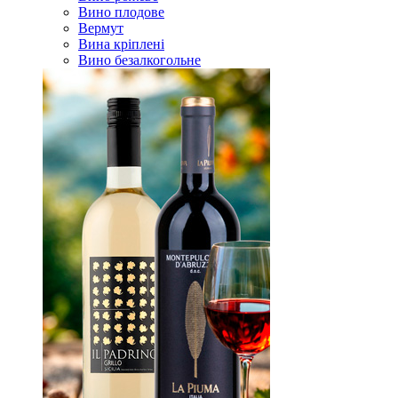
Вино плодове
Вермут
Вина кріплені
Вино безалкогольне