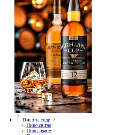
Пиво та сидр
Пиво світле
Пиво темне