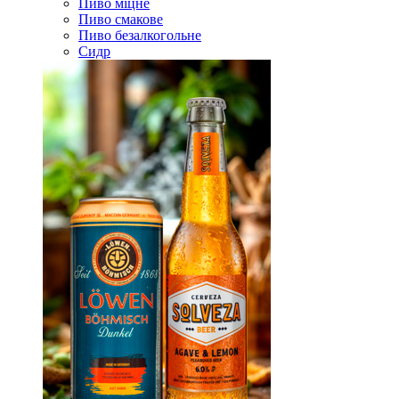
Пиво міцне
Пиво смакове
Пиво безалкогольне
Сидр