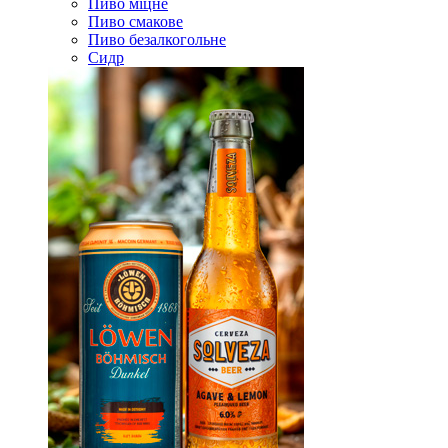
Пиво міцне
Пиво смакове
Пиво безалкогольне
Сидр