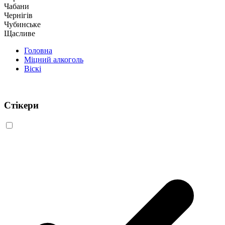
Чабани
Чернігів
Чубинське
Щасливе
Головна
Міцний алкоголь
Віскі
Стікери