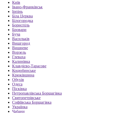
Київ
Івано-Франківськ
Ірпінь
Біла Церква
Білогородка
Бориспіль
Бровари
Буча
Васильків
Вишгород
Вишневе
Ворзель
Глеваха
Калинівка
Клавдієво-Тарасове
Коцюбинське
Крюківщина
Обухів
Одеса
Пісківка
Петропавлівська Борщагівка
Святопетрівське
Софіївська Борщагівка
Українка
Чабани