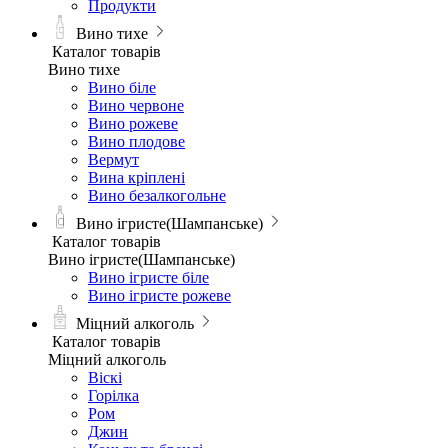
Продукти
Вино тихе
Каталог товарів
Вино тихе
Вино біле
Вино червоне
Вино рожеве
Вино плодове
Вермут
Вина кріплені
Вино безалкогольне
Вино ігристе(Шампанське)
Каталог товарів
Вино ігристе(Шампанське)
Вино ігристе біле
Вино ігристе рожеве
Міцний алкоголь
Каталог товарів
Міцний алкоголь
Віскі
Горілка
Ром
Джин