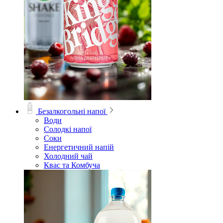
Безалкогольні напої
Води
Солодкі напої
Соки
Енергетичний напій
Холодний чай
Квас та Комбуча