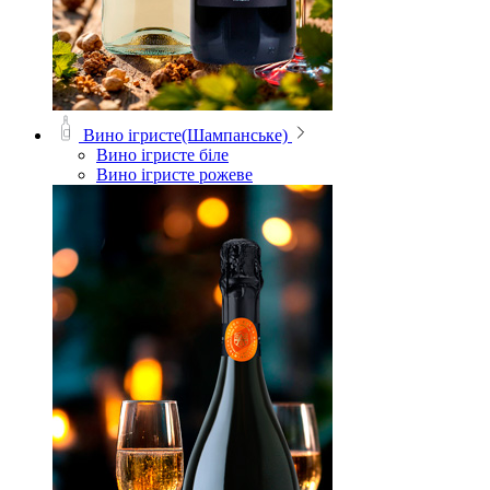
Вино ігристе(Шампанське)
Вино ігристе біле
Вино ігристе рожеве