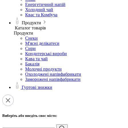
Енергетичний напій
Холодний чай
Квас та Комбуча
Продукти
Каталог товарів
Продукти
Снеки
М'ясні делікатеси
Сири
Кондитерські вироби
Кава та чай
Бакалія
Молочні продукти
Охолоджені напівфабрикати
Заморожені напівфабрикати
Гуртові знижки
Виберіть або введіть своє місто: