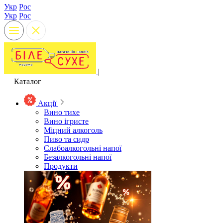
Укр
Рос
Укр
Рос
|
Каталог
Акції
Вино тихе
Вино ігристе
Міцний алкоголь
Пиво та сидр
Слабоалкогольні напої
Безалкогольні напої
Продукти