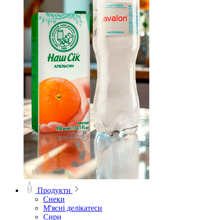
Продукти
Снеки
М'ясні делікатеси
Сири