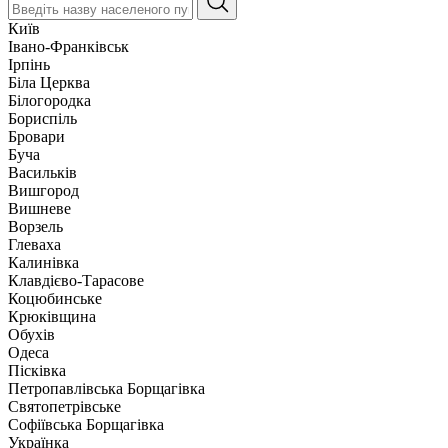
Київ
Івано-Франківськ
Ірпінь
Біла Церква
Білогородка
Бориспіль
Бровари
Буча
Васильків
Вишгород
Вишневе
Ворзель
Глеваха
Калинівка
Клавдієво-Тарасове
Коцюбинське
Крюківщина
Обухів
Одеса
Пісківка
Петропавлівська Борщагівка
Святопетрівське
Софіївська Борщагівка
Українка