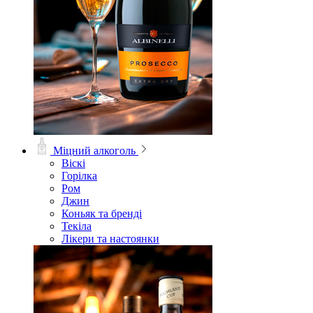
Міцний алкоголь
Віскі
Горілка
Ром
Джин
Коньяк та бренді
Текіла
Лікери та настоянки