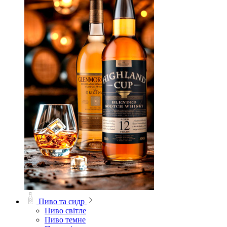
Пиво та сидр
Пиво світле
Пиво темне