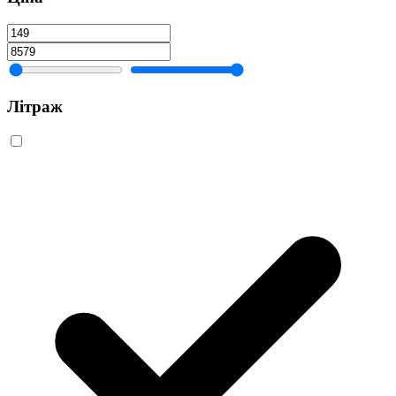
Літраж