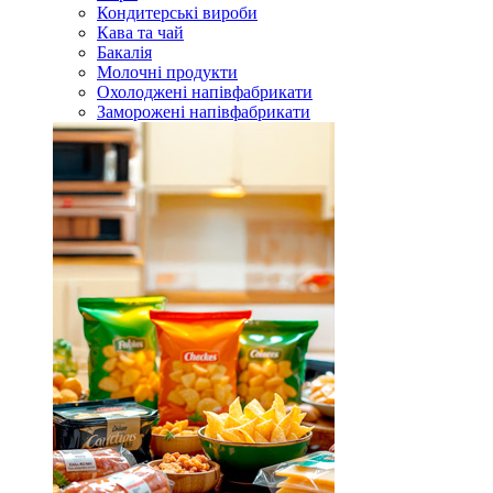
Кондитерські вироби
Кава та чай
Бакалія
Молочні продукти
Охолоджені напівфабрикати
Заморожені напівфабрикати