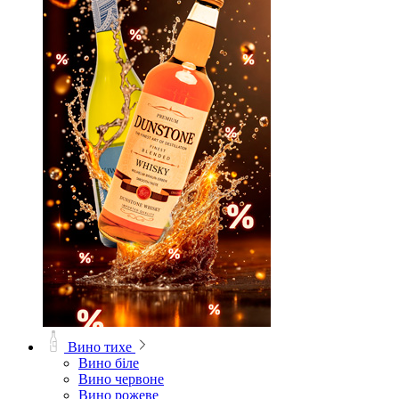
Вино тихе
Вино біле
Вино червоне
Вино рожеве