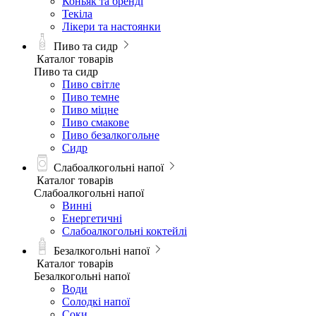
Коньяк та бренді
Текіла
Лікери та настоянки
Пиво та сидр
Каталог товарів
Пиво та сидр
Пиво світле
Пиво темне
Пиво міцне
Пиво смакове
Пиво безалкогольне
Сидр
Слабоалкогольні напої
Каталог товарів
Слабоалкогольні напої
Винні
Енергетичні
Слабоалкогольні коктейлі
Безалкогольні напої
Каталог товарів
Безалкогольні напої
Води
Солодкі напої
Соки