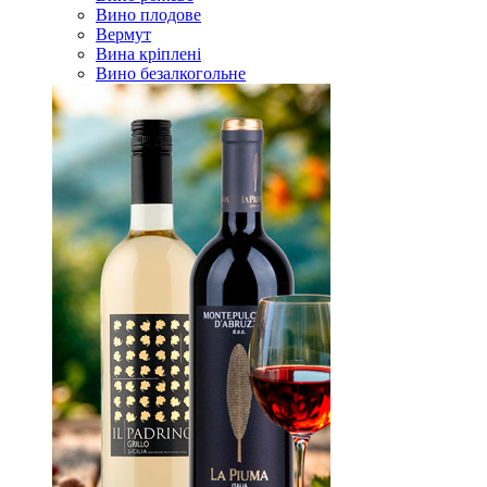
Вино плодове
Вермут
Вина кріплені
Вино безалкогольне