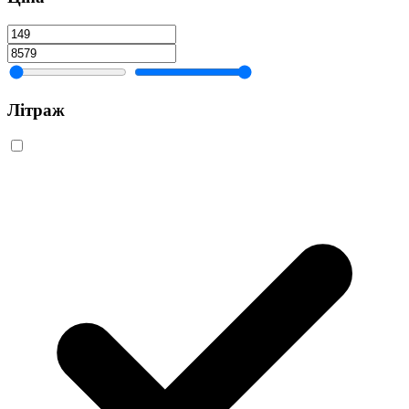
Літраж