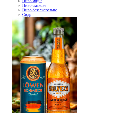
Пиво міцне
Пиво смакове
Пиво безалкогольне
Сидр