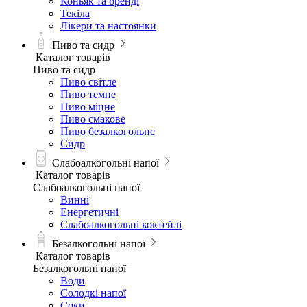
Коньяк та бренді
Текіла
Лікери та настоянки
Пиво та сидр
Каталог товарів
Пиво та сидр
Пиво світле
Пиво темне
Пиво міцне
Пиво смакове
Пиво безалкогольне
Сидр
Слабоалкогольні напої
Каталог товарів
Слабоалкогольні напої
Винні
Енергетичні
Слабоалкогольні коктейлі
Безалкогольні напої
Каталог товарів
Безалкогольні напої
Води
Солодкі напої
Соки