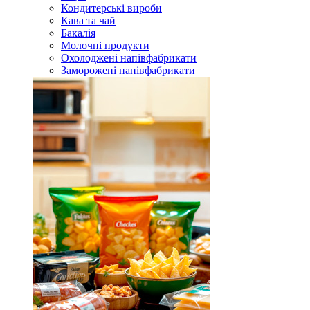
Кондитерські вироби
Кава та чай
Бакалія
Молочні продукти
Охолоджені напівфабрикати
Заморожені напівфабрикати