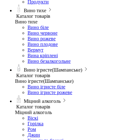
Продукти
Вино тихе
Каталог товарів
Вино тихе
Вино біле
Вино червоне
Вино рожеве
Вино плодове
Вермут
Вина кріплені
Вино безалкогольне
Вино ігристе(Шампанське)
Каталог товарів
Вино ігристе(Шампанське)
Вино ігристе біле
Вино ігристе рожеве
Міцний алкоголь
Каталог товарів
Міцний алкоголь
Віскі
Горілка
Ром
Джин