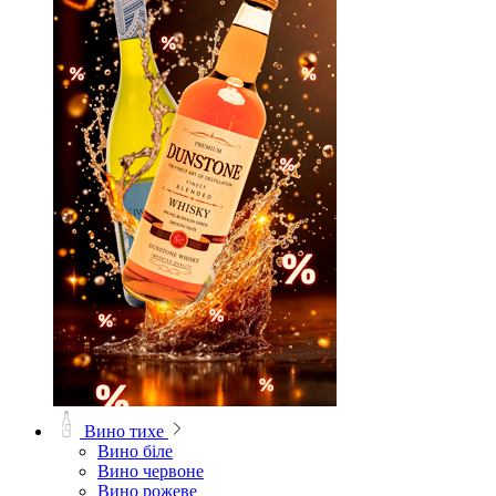
Вино тихе
Вино біле
Вино червоне
Вино рожеве