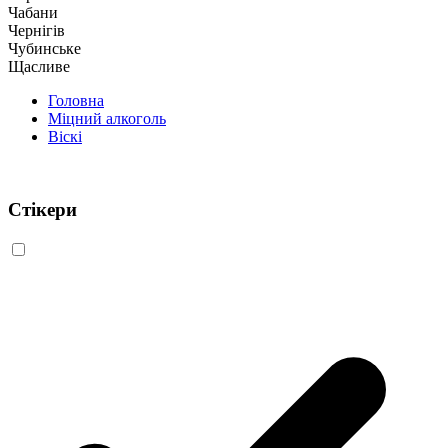
Чабани
Чернігів
Чубинське
Щасливе
Головна
Міцний алкоголь
Віскі
Стікери