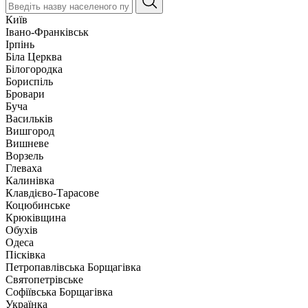
Київ
Івано-Франківськ
Ірпінь
Біла Церква
Білогородка
Бориспіль
Бровари
Буча
Васильків
Вишгород
Вишневе
Ворзель
Глеваха
Калинівка
Клавдієво-Тарасове
Коцюбинське
Крюківщина
Обухів
Одеса
Пісківка
Петропавлівська Борщагівка
Святопетрівське
Софіївська Борщагівка
Українка