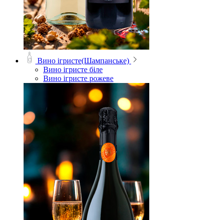
Вино ігристе(Шампанське)
Вино ігристе біле
Вино ігристе рожеве