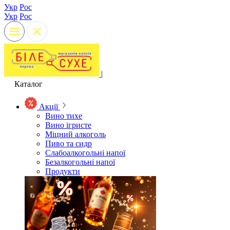
Укр
Рос
Укр
Рос
|
Каталог
Акції
Вино тихе
Вино ігристе
Міцний алкоголь
Пиво та сидр
Слабоалкогольні напої
Безалкогольні напої
Продукти