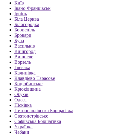
Київ
Івано-Франківськ
Ірпінь
Біла Церква
Білогородка
Бориспіль
Бровари
Буча
Васильків
Вишгород
Вишневе
Ворзель
Глеваха
Калинівка
Клавдієво-Тарасове
Коцюбинське
Крюківщина
Обухів
Одеса
Пісківка
Петропавлівська Борщагівка
Святопетрівське
Софіївська Борщагівка
Українка
Чабани