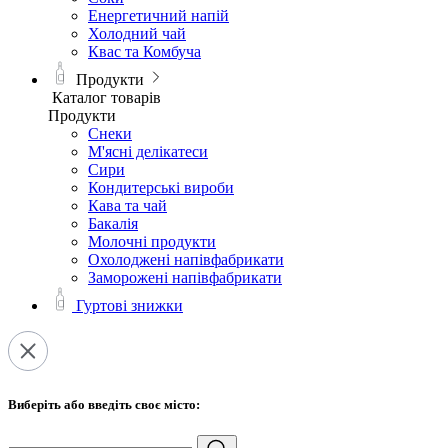
Енергетичний напій
Холодний чай
Квас та Комбуча
Продукти
Каталог товарів
Продукти
Снеки
М'ясні делікатеси
Сири
Кондитерські вироби
Кава та чай
Бакалія
Молочні продукти
Охолоджені напівфабрикати
Заморожені напівфабрикати
Гуртові знижки
Виберіть або введіть своє місто: