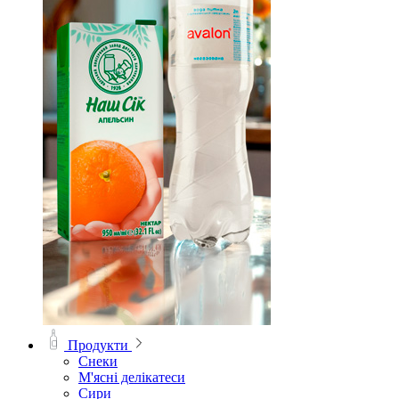
Продукти
Снеки
М'ясні делікатеси
Сири