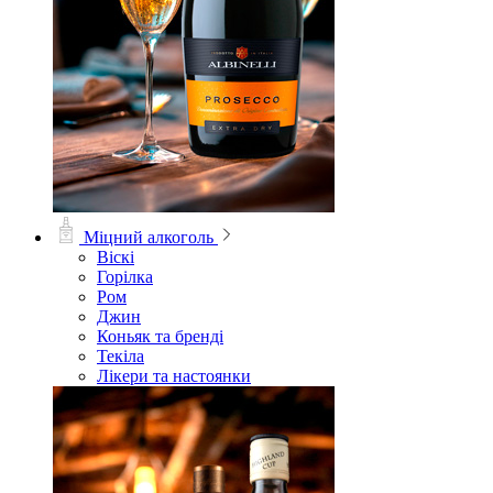
Міцний алкоголь
Віскі
Горілка
Ром
Джин
Коньяк та бренді
Текіла
Лікери та настоянки