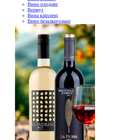
Вино плодове
Вермут
Вина кріплені
Вино безалкогольне