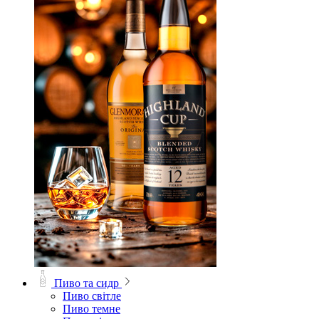
Пиво та сидр
Пиво світле
Пиво темне