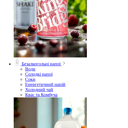
Безалкогольні напої
Води
Солодкі напої
Соки
Енергетичний напій
Холодний чай
Квас та Комбуча