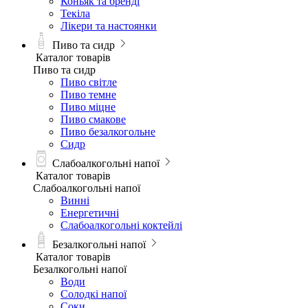
Коньяк та бренді
Текіла
Лікери та настоянки
Пиво та сидр
Каталог товарів
Пиво та сидр
Пиво світле
Пиво темне
Пиво міцне
Пиво смакове
Пиво безалкогольне
Сидр
Слабоалкогольні напої
Каталог товарів
Слабоалкогольні напої
Винні
Енергетичні
Слабоалкогольні коктейлі
Безалкогольні напої
Каталог товарів
Безалкогольні напої
Води
Солодкі напої
Соки