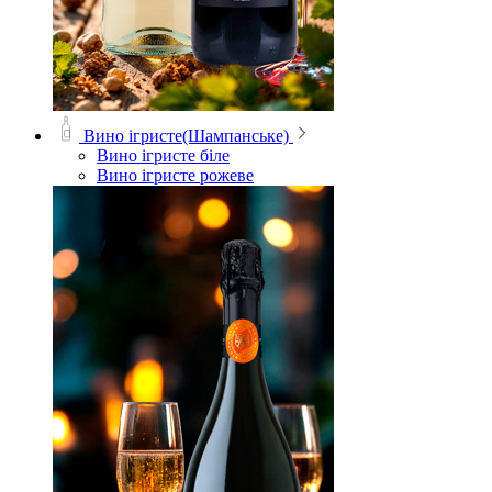
Вино ігристе(Шампанське)
Вино ігристе біле
Вино ігристе рожеве