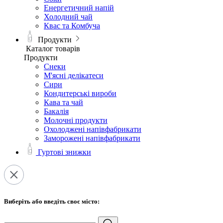
Енергетичний напій
Холодний чай
Квас та Комбуча
Продукти
Каталог товарів
Продукти
Снеки
М'ясні делікатеси
Сири
Кондитерські вироби
Кава та чай
Бакалія
Молочні продукти
Охолоджені напівфабрикати
Заморожені напівфабрикати
Гуртові знижки
Виберіть або введіть своє місто: