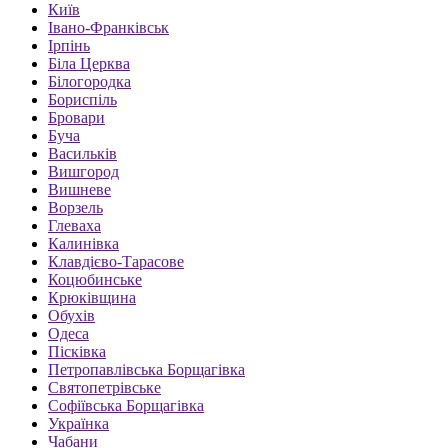
Київ
Івано-Франківськ
Ірпінь
Біла Церква
Білогородка
Бориспіль
Бровари
Буча
Васильків
Вишгород
Вишневе
Ворзель
Глеваха
Калинівка
Клавдієво-Тарасове
Коцюбинське
Крюківщина
Обухів
Одеса
Пісківка
Петропавлівська Борщагівка
Святопетрівське
Софіївська Борщагівка
Українка
Чабани