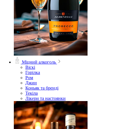
Міцний алкоголь
Віскі
Горілка
Ром
Джин
Коньяк та бренді
Текіла
Лікери та настоянки