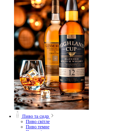
Пиво та сидр
Пиво світле
Пиво темне