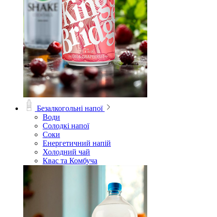
Безалкогольні напої
Води
Солодкі напої
Соки
Енергетичний напій
Холодний чай
Квас та Комбуча