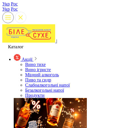
Укр
Рос
Укр
Рос
|
Каталог
Акції
Вино тихе
Вино ігристе
Міцний алкоголь
Пиво та сидр
Слабоалкогольні напої
Безалкогольні напої
Продукти