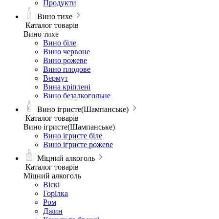
Продукти
Вино тихе
Каталог товарів
Вино тихе
Вино біле
Вино червоне
Вино рожеве
Вино плодове
Вермут
Вина кріплені
Вино безалкогольне
Вино ігристе(Шампанське)
Каталог товарів
Вино ігристе(Шампанське)
Вино ігристе біле
Вино ігристе рожеве
Міцний алкоголь
Каталог товарів
Міцний алкоголь
Віскі
Горілка
Ром
Джин