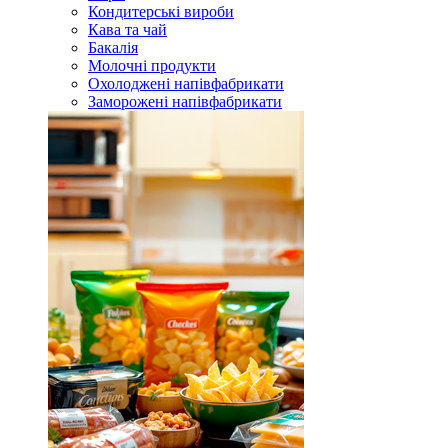
Кондитерські вироби
Кава та чай
Бакалія
Молочні продукти
Охолоджені напівфабрикати
Заморожені напівфабрикати