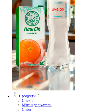
Продукти
Снеки
М'ясні делікатеси
Сири