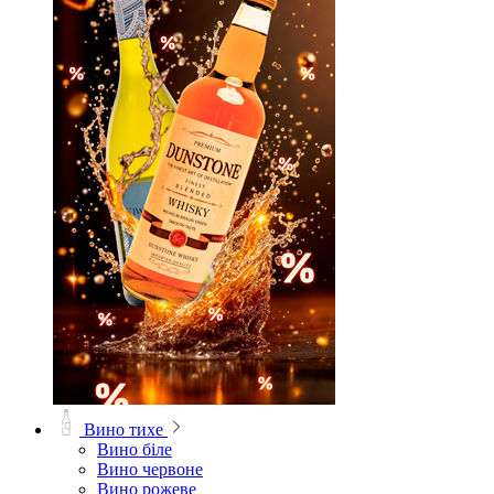
Вино тихе
Вино біле
Вино червоне
Вино рожеве