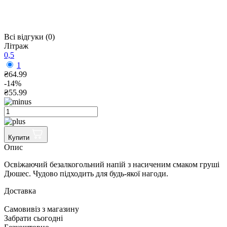
Всі відгуки (0)
Літраж
0,5
1
₴64.99
-14%
₴55.99
Купити
Опис
Освіжаючий безалкогольний напій з насиченим смаком груші
Дюшес. Чудово підходить для будь-якої нагоди.
Доставка
Cамовивіз з магазину
Забрати сьогодні