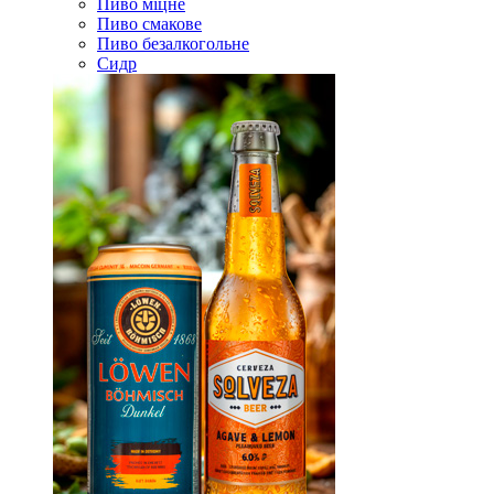
Пиво міцне
Пиво смакове
Пиво безалкогольне
Сидр