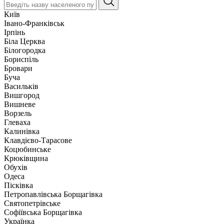
Київ
Івано-Франківськ
Ірпінь
Біла Церква
Білогородка
Бориспіль
Бровари
Буча
Васильків
Вишгород
Вишневе
Ворзель
Глеваха
Калинівка
Клавдієво-Тарасове
Коцюбинське
Крюківщина
Обухів
Одеса
Пісківка
Петропавлівська Борщагівка
Святопетрівське
Софіївська Борщагівка
Українка