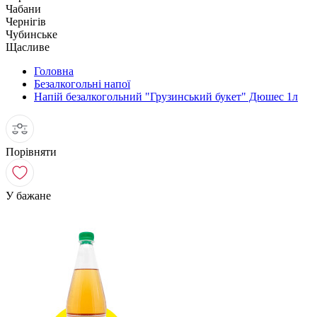
Чабани
Чернігів
Чубинське
Щасливе
Головна
Безалкогольні напої
Напій безалкогольний "Грузинський букет" Дюшес 1л
Порівняти
У бажане