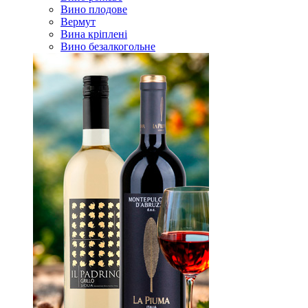
Вино плодове
Вермут
Вина кріплені
Вино безалкогольне