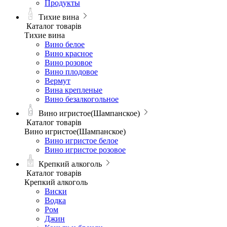
Продукты
Тихие вина
Каталог товарів
Тихие вина
Вино белое
Вино красное
Вино розовое
Вино плодовое
Вермут
Вина крепленые
Вино безалкогольное
Вино игристое(Шампанское)
Каталог товарів
Вино игристое(Шампанское)
Вино игристое белое
Вино игристое розовое
Крепкий алкоголь
Каталог товарів
Крепкий алкоголь
Виски
Водка
Ром
Джин