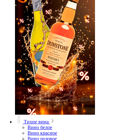
Тихие вина
Вино белое
Вино красное
Вино розовое