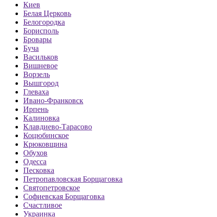
Киев
Белая Церковь
Белогородка
Борисполь
Бровары
Буча
Васильков
Вишневое
Ворзель
Вышгород
Глеваха
Ивано-Франковск
Ирпень
Калиновка
Клавдиево-Тарасово
Коцюбинское
Крюковщина
Обухов
Одесса
Песковка
Петропавловская Борщаговка
Святопетровское
Софиевская Борщаговка
Счастливое
Украинка