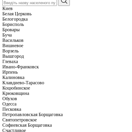
Киев
Белая Церковь
Белогородка
Борисполь
Бровары
Буча
Васильков
Вишневое
Ворзель
Вышгород
Глеваха
Ивано-Франковск
Ирпень
Калиновка
Клавдиево-Тарасово
Коцюбинское
Крюковщина
Обухов
Одесса
Песковка
Петропавловская Борщаговка
Святопетровское
Софиевская Борщаговка
Счастливое