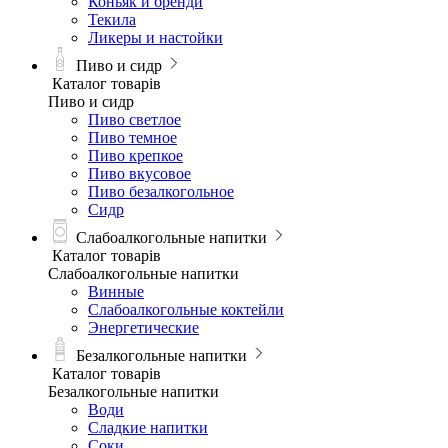
Коньяк и бренди
Текила
Ликеры и настойки
Пиво и сидр
Каталог товарів
Пиво и сидр
Пиво светлое
Пиво темное
Пиво крепкое
Пиво вкусовое
Пиво безалкогольное
Сидр
Слабоалкогольные напитки
Каталог товарів
Слабоалкогольные напитки
Винные
Слабоалкогольные коктейли
Энергетические
Безалкогольные напитки
Каталог товарів
Безалкогольные напитки
Води
Сладкие напитки
Соки