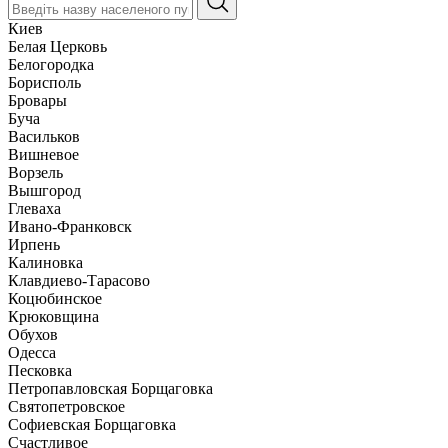
Киев
Белая Церковь
Белогородка
Борисполь
Бровары
Буча
Васильков
Вишневое
Ворзель
Вышгород
Глеваха
Ивано-Франковск
Ирпень
Калиновка
Клавдиево-Тарасово
Коцюбинское
Крюковщина
Обухов
Одесса
Песковка
Петропавловская Борщаговка
Святопетровское
Софиевская Борщаговка
Счастливое