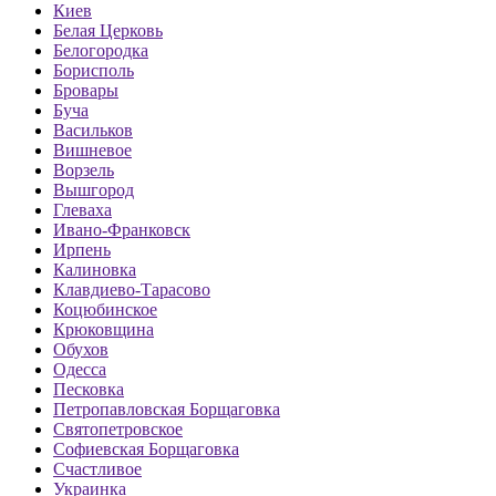
Киев
Белая Церковь
Белогородка
Борисполь
Бровары
Буча
Васильков
Вишневое
Ворзель
Вышгород
Глеваха
Ивано-Франковск
Ирпень
Калиновка
Клавдиево-Тарасово
Коцюбинское
Крюковщина
Обухов
Одесса
Песковка
Петропавловская Борщаговка
Святопетровское
Софиевская Борщаговка
Счастливое
Украинка