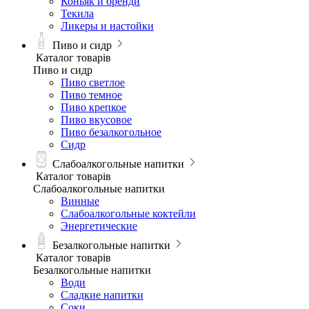
Коньяк и бренди
Текила
Ликеры и настойки
Пиво и сидр
Каталог товарів
Пиво и сидр
Пиво светлое
Пиво темное
Пиво крепкое
Пиво вкусовое
Пиво безалкогольное
Сидр
Слабоалкогольные напитки
Каталог товарів
Слабоалкогольные напитки
Винные
Слабоалкогольные коктейли
Энергетические
Безалкогольные напитки
Каталог товарів
Безалкогольные напитки
Води
Сладкие напитки
Соки