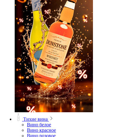
Тихие вина
Вино белое
Вино красное
Вино розовое