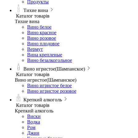
Продукты
Тихие вина
Каталог товарів
Тихие вина
Вино белое
Вино красное
Вино розовое
Вино плодовое
Вермут
Вина крепленые
Вино безалкогольное
Вино игристое(Шампанское)
Каталог товарів
Вино игристое(Шампанское)
Вино игристое белое
Вино игристое розовое
Крепкий алкоголь
Каталог товарів
Крепкий алкоголь
Виски
Водка
Ром
Джин