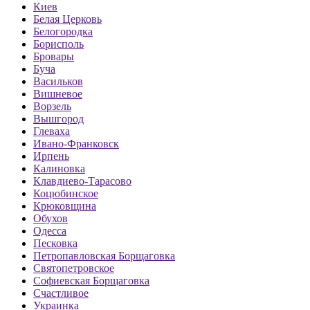
Киев
Белая Церковь
Белогородка
Борисполь
Бровары
Буча
Васильков
Вишневое
Ворзель
Вышгород
Глеваха
Ивано-Франковск
Ирпень
Калиновка
Клавдиево-Тарасово
Коцюбинское
Крюковщина
Обухов
Одесса
Песковка
Петропавловская Борщаговка
Святопетровское
Софиевская Борщаговка
Счастливое
Украинка