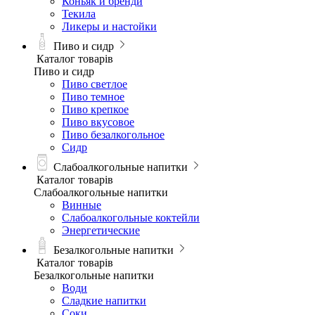
Коньяк и бренди
Текила
Ликеры и настойки
Пиво и сидр
Каталог товарів
Пиво и сидр
Пиво светлое
Пиво темное
Пиво крепкое
Пиво вкусовое
Пиво безалкогольное
Сидр
Слабоалкогольные напитки
Каталог товарів
Слабоалкогольные напитки
Винные
Слабоалкогольные коктейли
Энергетические
Безалкогольные напитки
Каталог товарів
Безалкогольные напитки
Води
Сладкие напитки
Соки