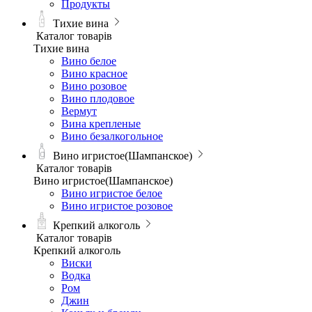
Продукты
Тихие вина
Каталог товарів
Тихие вина
Вино белое
Вино красное
Вино розовое
Вино плодовое
Вермут
Вина крепленые
Вино безалкогольное
Вино игристое(Шампанское)
Каталог товарів
Вино игристое(Шампанское)
Вино игристое белое
Вино игристое розовое
Крепкий алкоголь
Каталог товарів
Крепкий алкоголь
Виски
Водка
Ром
Джин