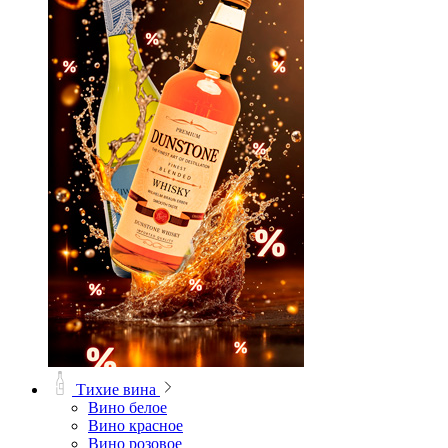
Тихие вина
Вино белое
Вино красное
Вино розовое