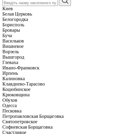
Киев
Белая Церковь
Белогородка
Борисполь
Бровары
Буча
Васильков
Вишневое
Ворзель
Вышгород
Глеваха
Ивано-Франковск
Ирпень
Калиновка
Клавдиево-Тарасово
Коцюбинское
Крюковщина
Обухов
Одесса
Песковка
Петропавловская Борщаговка
Святопетровское
Софиевская Борщаговка
Счастливое