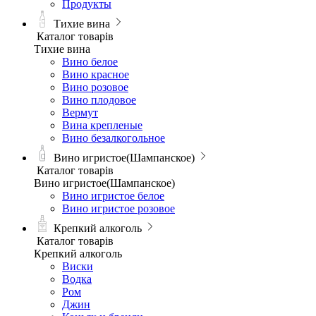
Продукты
Тихие вина
Каталог товарів
Тихие вина
Вино белое
Вино красное
Вино розовое
Вино плодовое
Вермут
Вина крепленые
Вино безалкогольное
Вино игристое(Шампанское)
Каталог товарів
Вино игристое(Шампанское)
Вино игристое белое
Вино игристое розовое
Крепкий алкоголь
Каталог товарів
Крепкий алкоголь
Виски
Водка
Ром
Джин