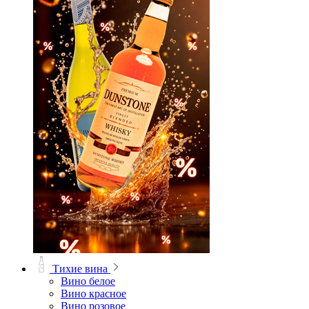
Тихие вина
Вино белое
Вино красное
Вино розовое