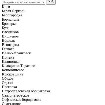
Киев
Белая Церковь
Белогородка
Борисполь
Бровары
Буча
Васильков
Вишневое
Ворзель
Вышгород
Глеваха
Ивано-Франковск
Ирпень
Калиновка
Клавдиево-Тарасово
Коцюбинское
Крюковщина
Обухов
Одесса
Песковка
Петропавловская Борщаговка
Святопетровское
Софиевская Борщаговка
Счастливое