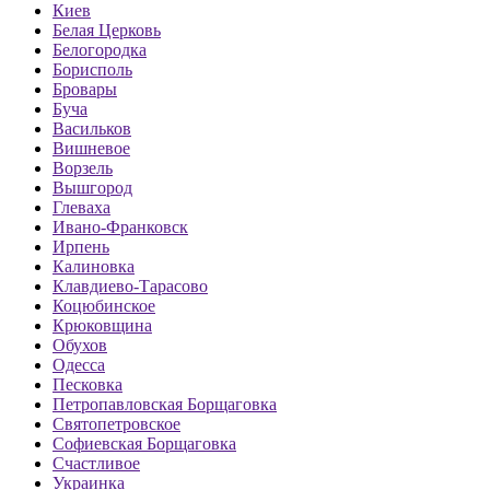
Киев
Белая Церковь
Белогородка
Борисполь
Бровары
Буча
Васильков
Вишневое
Ворзель
Вышгород
Глеваха
Ивано-Франковск
Ирпень
Калиновка
Клавдиево-Тарасово
Коцюбинское
Крюковщина
Обухов
Одесса
Песковка
Петропавловская Борщаговка
Святопетровское
Софиевская Борщаговка
Счастливое
Украинка