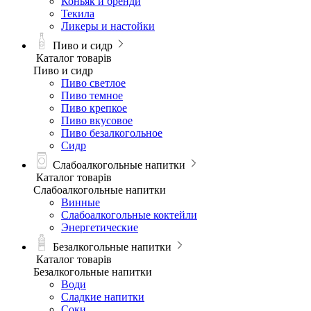
Коньяк и бренди
Текила
Ликеры и настойки
Пиво и сидр
Каталог товарів
Пиво и сидр
Пиво светлое
Пиво темное
Пиво крепкое
Пиво вкусовое
Пиво безалкогольное
Сидр
Слабоалкогольные напитки
Каталог товарів
Слабоалкогольные напитки
Винные
Слабоалкогольные коктейли
Энергетические
Безалкогольные напитки
Каталог товарів
Безалкогольные напитки
Води
Сладкие напитки
Соки