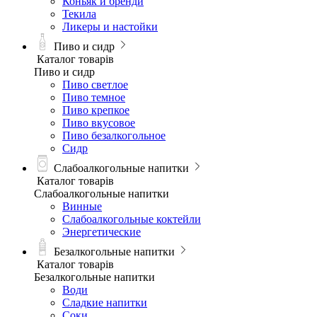
Коньяк и бренди
Текила
Ликеры и настойки
Пиво и сидр
Каталог товарів
Пиво и сидр
Пиво светлое
Пиво темное
Пиво крепкое
Пиво вкусовое
Пиво безалкогольное
Сидр
Слабоалкогольные напитки
Каталог товарів
Слабоалкогольные напитки
Винные
Слабоалкогольные коктейли
Энергетические
Безалкогольные напитки
Каталог товарів
Безалкогольные напитки
Води
Сладкие напитки
Соки