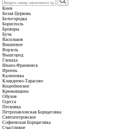
Киев
Белая Церковь
Белогородка
Борисполь
Бровары
Буча
Васильков
Вишневое
Ворзель
Вышгород
Глеваха
Ивано-Франковск
Ирпень
Калиновка
Клавдиево-Тарасово
Коцюбинское
Крюковщина
Обухов
Одесса
Песковка
Петропавловская Борщаговка
Святопетровское
Софиевская Борщаговка
Счастливое