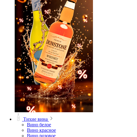
Тихие вина
Вино белое
Вино красное
Вино розовое