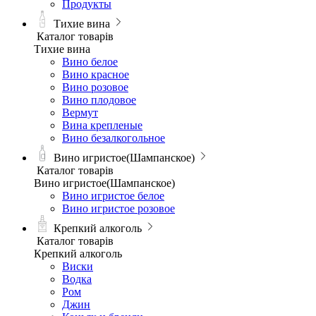
Продукты
Тихие вина
Каталог товарів
Тихие вина
Вино белое
Вино красное
Вино розовое
Вино плодовое
Вермут
Вина крепленые
Вино безалкогольное
Вино игристое(Шампанское)
Каталог товарів
Вино игристое(Шампанское)
Вино игристое белое
Вино игристое розовое
Крепкий алкоголь
Каталог товарів
Крепкий алкоголь
Виски
Водка
Ром
Джин