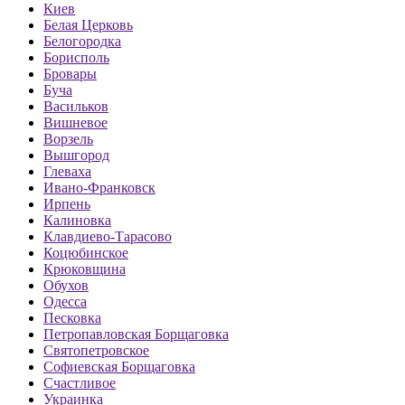
Киев
Белая Церковь
Белогородка
Борисполь
Бровары
Буча
Васильков
Вишневое
Ворзель
Вышгород
Глеваха
Ивано-Франковск
Ирпень
Калиновка
Клавдиево-Тарасово
Коцюбинское
Крюковщина
Обухов
Одесса
Песковка
Петропавловская Борщаговка
Святопетровское
Софиевская Борщаговка
Счастливое
Украинка