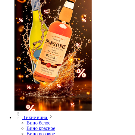
Тихие вина
Вино белое
Вино красное
Вино розовое