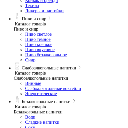
Коньяк и бренди
Текила
Ликеры и настойки
Пиво и сидр
Каталог товарів
Пиво и сидр
Пиво светлое
Пиво темное
Пиво крепкое
Пиво вкусовое
Пиво безалкогольное
Сидр
Слабоалкогольные напитки
Каталог товарів
Слабоалкогольные напитки
Винные
Слабоалкогольные коктейли
Энергетические
Безалкогольные напитки
Каталог товарів
Безалкогольные напитки
Води
Сладкие напитки
Соки