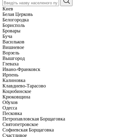
Киев
Белая Церковь
Белогородка
Борисполь
Бровары
Буча
Васильков
Вишневое
Ворзель
Вышгород
Глеваха
Ивано-Франковск
Ирпень
Калиновка
Клавдиево-Тарасово
Коцюбинское
Крюковщина
Обухов
Одесса
Песковка
Петропавловская Борщаговка
Святопетровское
Софиевская Борщаговка
Счастливое