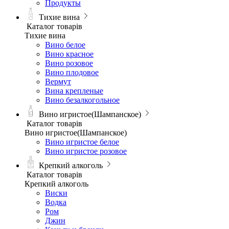
Продукты
Тихие вина
Каталог товарів
Тихие вина
Вино белое
Вино красное
Вино розовое
Вино плодовое
Вермут
Вина крепленые
Вино безалкогольное
Вино игристое(Шампанское)
Каталог товарів
Вино игристое(Шампанское)
Вино игристое белое
Вино игристое розовое
Крепкий алкоголь
Каталог товарів
Крепкий алкоголь
Виски
Водка
Ром
Джин