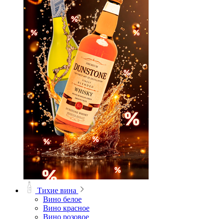
Тихие вина
Вино белое
Вино красное
Вино розовое