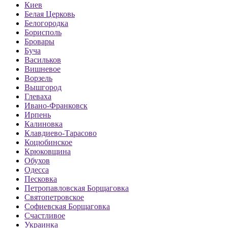
Киев
Белая Церковь
Белогородка
Борисполь
Бровары
Буча
Васильков
Вишневое
Ворзель
Вышгород
Глеваха
Ивано-Франковск
Ирпень
Калиновка
Клавдиево-Тарасово
Коцюбинское
Крюковщина
Обухов
Одесса
Песковка
Петропавловская Борщаговка
Святопетровское
Софиевская Борщаговка
Счастливое
Украинка