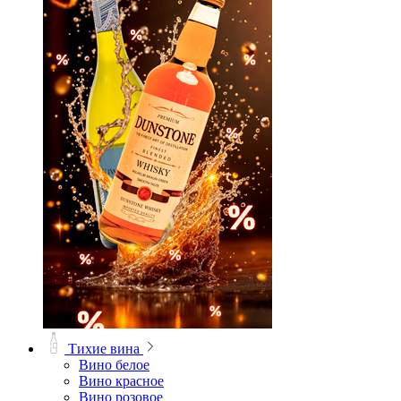
Тихие вина
Вино белое
Вино красное
Вино розовое