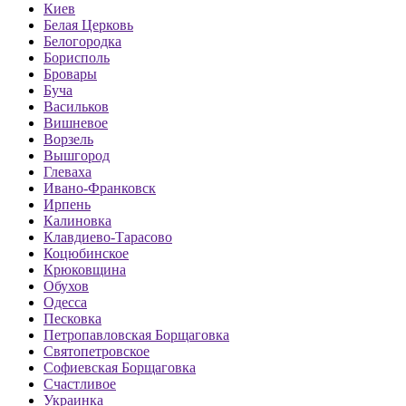
Киев
Белая Церковь
Белогородка
Борисполь
Бровары
Буча
Васильков
Вишневое
Ворзель
Вышгород
Глеваха
Ивано-Франковск
Ирпень
Калиновка
Клавдиево-Тарасово
Коцюбинское
Крюковщина
Обухов
Одесса
Песковка
Петропавловская Борщаговка
Святопетровское
Софиевская Борщаговка
Счастливое
Украинка