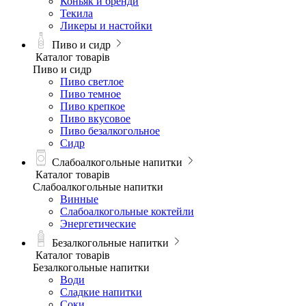
Коньяк и бренди
Текила
Ликеры и настойки
Пиво и сидр
Каталог товарів
Пиво и сидр
Пиво светлое
Пиво темное
Пиво крепкое
Пиво вкусовое
Пиво безалкогольное
Сидр
Слабоалкогольные напитки
Каталог товарів
Слабоалкогольные напитки
Винные
Слабоалкогольные коктейли
Энергетические
Безалкогольные напитки
Каталог товарів
Безалкогольные напитки
Води
Сладкие напитки
Соки