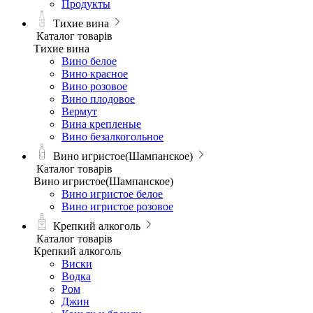
Продукты
Тихие вина
Каталог товарів
Тихие вина
Вино белое
Вино красное
Вино розовое
Вино плодовое
Вермут
Вина крепленые
Вино безалкогольное
Вино игристое(Шампанское)
Каталог товарів
Вино игристое(Шампанское)
Вино игристое белое
Вино игристое розовое
Крепкий алкоголь
Каталог товарів
Крепкий алкоголь
Виски
Водка
Ром
Джин