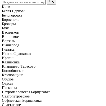
Киев
Белая Церковь
Белогородка
Борисполь
Бровары
Буча
Васильков
Вишневое
Ворзель
Вышгород
Глеваха
Ивано-Франковск
Ирпень
Калиновка
Клавдиево-Тарасово
Коцюбинское
Крюковщина
Обухов
Одесса
Песковка
Петропавловская Борщаговка
Святопетровское
Софиевская Борщаговка
Счастливое