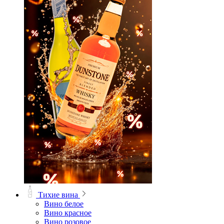
Тихие вина
Вино белое
Вино красное
Вино розовое