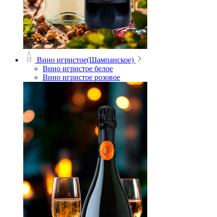
Вино игристое(Шампанское)
Вино игристое белое
Вино игристое розовое