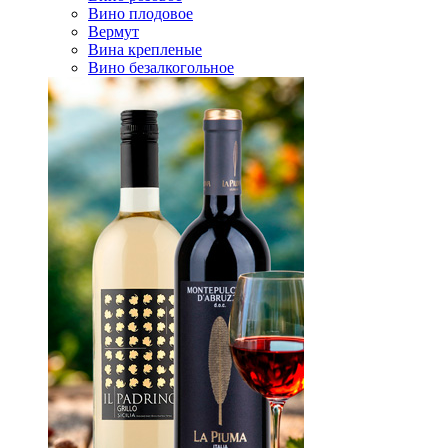
Вино плодовое
Вермут
Вина крепленые
Вино безалкогольное