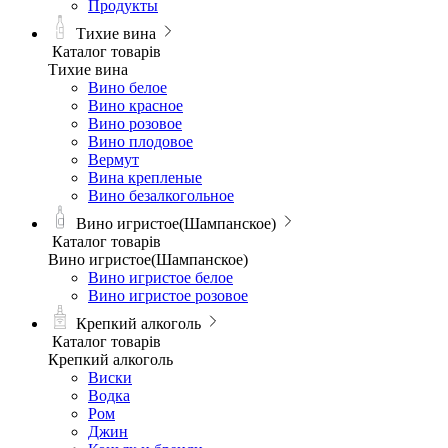
Продукты
Тихие вина
Каталог товарів
Тихие вина
Вино белое
Вино красное
Вино розовое
Вино плодовое
Вермут
Вина крепленые
Вино безалкогольное
Вино игристое(Шампанское)
Каталог товарів
Вино игристое(Шампанское)
Вино игристое белое
Вино игристое розовое
Крепкий алкоголь
Каталог товарів
Крепкий алкоголь
Виски
Водка
Ром
Джин