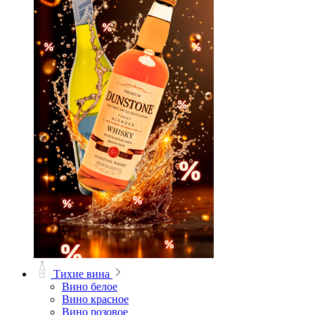
Тихие вина
Вино белое
Вино красное
Вино розовое