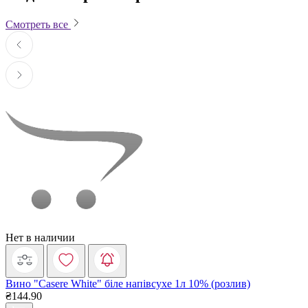
Смотреть все
Нет в наличии
Вино "Casere White" біле напівсухе 1л 10% (розлив)
₴144.90