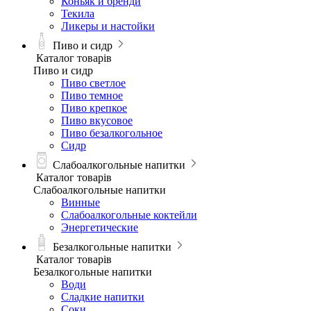
Коньяк и бренди
Текила
Ликеры и настойки
Пиво и сидр
Каталог товарів
Пиво и сидр
Пиво светлое
Пиво темное
Пиво крепкое
Пиво вкусовое
Пиво безалкогольное
Сидр
Слабоалкогольные напитки
Каталог товарів
Слабоалкогольные напитки
Винные
Слабоалкогольные коктейли
Энергетические
Безалкогольные напитки
Каталог товарів
Безалкогольные напитки
Води
Сладкие напитки
Соки