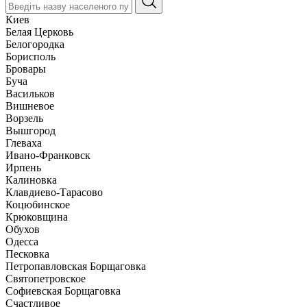
Киев
Белая Церковь
Белогородка
Борисполь
Бровары
Буча
Васильков
Вишневое
Ворзель
Вышгород
Глеваха
Ивано-Франковск
Ирпень
Калиновка
Клавдиево-Тарасово
Коцюбинское
Крюковщина
Обухов
Одесса
Песковка
Петропавловская Борщаговка
Святопетровское
Софиевская Борщаговка
Счастливое