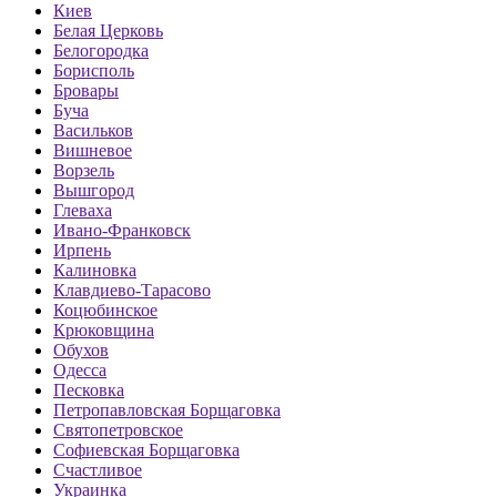
Киев
Белая Церковь
Белогородка
Борисполь
Бровары
Буча
Васильков
Вишневое
Ворзель
Вышгород
Глеваха
Ивано-Франковск
Ирпень
Калиновка
Клавдиево-Тарасово
Коцюбинское
Крюковщина
Обухов
Одесса
Песковка
Петропавловская Борщаговка
Святопетровское
Софиевская Борщаговка
Счастливое
Украинка