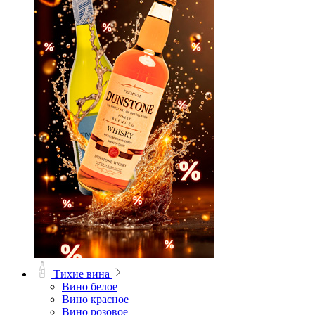
Тихие вина
Вино белое
Вино красное
Вино розовое