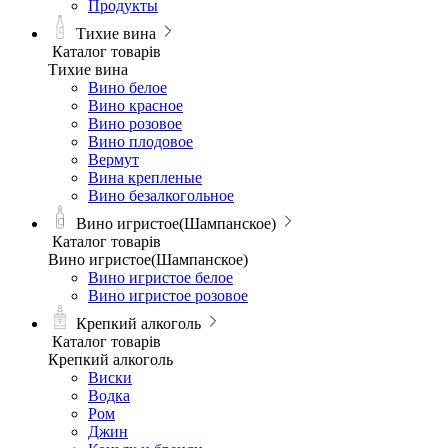
Продукты
Тихие вина
Каталог товарів
Тихие вина
Вино белое
Вино красное
Вино розовое
Вино плодовое
Вермут
Вина крепленые
Вино безалкогольное
Вино игристое(Шампанское)
Каталог товарів
Вино игристое(Шампанское)
Вино игристое белое
Вино игристое розовое
Крепкий алкоголь
Каталог товарів
Крепкий алкоголь
Виски
Водка
Ром
Джин