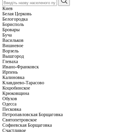
Киев
Белая Церковь
Белогородка
Борисполь
Бровары
Буча
Васильков
Вишневое
Ворзель
Вышгород
Глеваха
Ивано-Франковск
Ирпень
Калиновка
Клавдиево-Тарасово
Коцюбинское
Крюковщина
Обухов
Одесса
Песковка
Петропавловская Борщаговка
Святопетровское
Софиевская Борщаговка
Счастливое