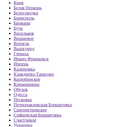
Киев
Белая Церковь
Белогородка
Борисполь
Бровары
Буча
Васильков
Вишневое
Ворзель
Вышгород
Глеваха
Ивано-Франковск
Ирпень
Калиновка
Клавдиево-Тарасово
Коцюбинское
Крюковщина
Обухов
Одесса
Песковка
Петропавловская Борщаговка
Святопетровское
Софиевская Борщаговка
Счастливое
Украинка