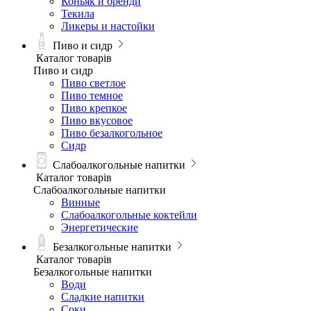
Коньяк и бренди
Текила
Ликеры и настойки
Пиво и сидр
Каталог товарів
Пиво и сидр
Пиво светлое
Пиво темное
Пиво крепкое
Пиво вкусовое
Пиво безалкогольное
Сидр
Слабоалкогольные напитки
Каталог товарів
Слабоалкогольные напитки
Винные
Слабоалкогольные коктейли
Энергетические
Безалкогольные напитки
Каталог товарів
Безалкогольные напитки
Води
Сладкие напитки
Соки