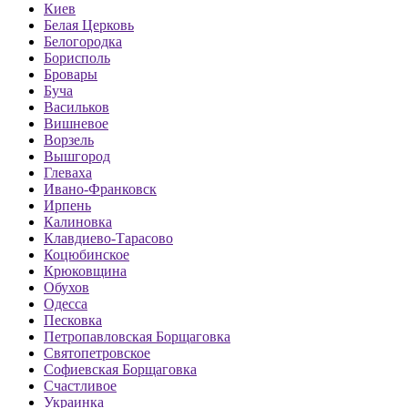
Киев
Белая Церковь
Белогородка
Борисполь
Бровары
Буча
Васильков
Вишневое
Ворзель
Вышгород
Глеваха
Ивано-Франковск
Ирпень
Калиновка
Клавдиево-Тарасово
Коцюбинское
Крюковщина
Обухов
Одесса
Песковка
Петропавловская Борщаговка
Святопетровское
Софиевская Борщаговка
Счастливое
Украинка