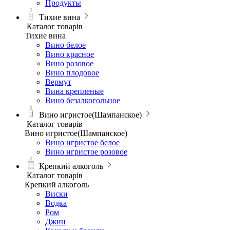
Продукты
Тихие вина
Каталог товарів
Тихие вина
Вино белое
Вино красное
Вино розовое
Вино плодовое
Вермут
Вина крепленые
Вино безалкогольное
Вино игристое(Шампанское)
Каталог товарів
Вино игристое(Шампанское)
Вино игристое белое
Вино игристое розовое
Крепкий алкоголь
Каталог товарів
Крепкий алкоголь
Виски
Водка
Ром
Джин