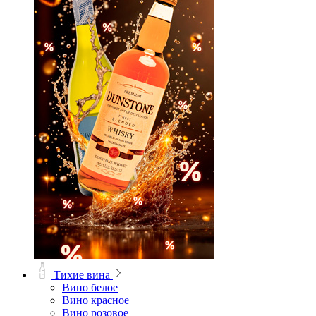
Тихие вина
Вино белое
Вино красное
Вино розовое