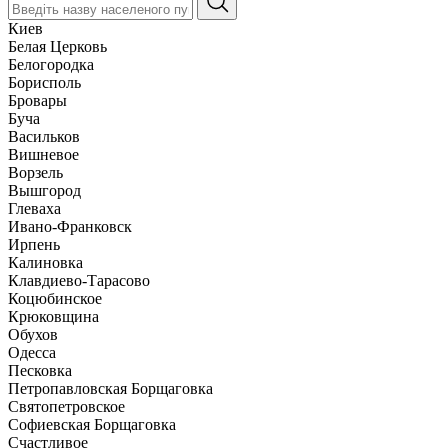
Киев
Белая Церковь
Белогородка
Борисполь
Бровары
Буча
Васильков
Вишневое
Ворзель
Вышгород
Глеваха
Ивано-Франковск
Ирпень
Калиновка
Клавдиево-Тарасово
Коцюбинское
Крюковщина
Обухов
Одесса
Песковка
Петропавловская Борщаговка
Святопетровское
Софиевская Борщаговка
Счастливое