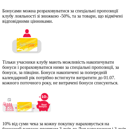
Бонусами можна розраховуватися за спеціальні пропозиції
клубу лояльності зі знижкою -50%, та за товари, що відмічені
відповідними цінниками.
Тільки учасники клубу мають можливість накопичувати
бонуси і розраховуватися ними за спеціальні пропозиції, за
бонуси, за півціни. Бонуси накопичені за попередній
календарний рік потрібно встигнути витратити до 01.07.
кожного поточного року, не витрачені бонуси списуються.
10% від суми чека за кожну покупку нараховується на
бонусний рахунок протягом 3 днів до Дня народження і 3 днів