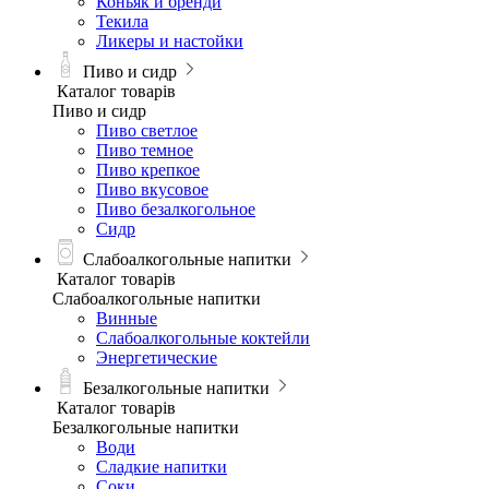
Коньяк и бренди
Текила
Ликеры и настойки
Пиво и сидр
Каталог товарів
Пиво и сидр
Пиво светлое
Пиво темное
Пиво крепкое
Пиво вкусовое
Пиво безалкогольное
Сидр
Слабоалкогольные напитки
Каталог товарів
Слабоалкогольные напитки
Винные
Слабоалкогольные коктейли
Энергетические
Безалкогольные напитки
Каталог товарів
Безалкогольные напитки
Води
Сладкие напитки
Соки